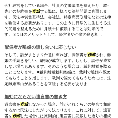
会社経営をしている場合、社員の労働環境を整えたり、取引
先との契約書を
作成
する際に、様々な法的問題に直面しま
す。民法や労働基準法、会社法、特定商品取引法などの法律
を駆使する必要があります。このように日常的に生じうる法
的問題を整えるために弁護士に依頼することは効果的で
す。 3つ目のメリットとして、経営者や企業の良き相...
配偶者が離婚の話し合いに応じない
そして、話がまとまり合意に至れば、調停書が
作成
され、離
婚の手続きを行い、離婚が成立します。しかし、調停が成立
しない場合もあります。そのような場合は、裁判離婚を取る
ことになります。 ■裁判離婚裁判離婚は、裁判で離婚を認め
てもらうことを指します。裁判で認めてもらうためには、法
定離婚事由があることを立証する必要がありま...
無効にならない遺言書の書き方
遺言書を
作成
しなかった場合、誰がどれくらいの割合で相続
するかは民法にしたがって決まります。これに対して、遺言
書を
作成
した場合には原則的に遺言書に記載した通りの相続