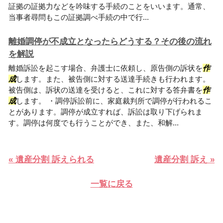
証拠の証拠力などを吟味する手続のことをいいます。通常、
当事者尋問もこの証拠調べ手続の中で行...
離婚調停が不成立となったらどうする？その後の流れ
を解説
離婚訴訟を起こす場合、弁護士に依頼し、原告側の訴状を
作
成
します。また、被告側に対する送達手続きも行われます。
被告側は、訴状の送達を受けると、これに対する答弁書を
作
成
します。 ・調停訴訟前に、家庭裁判所で調停が行われるこ
とがあります。調停が成立すれば、訴訟は取り下げられま
す。調停は何度でも行うことができ、また、和解...
« 遺産分割 訴えられる
遺産分割 訴え »
一覧に戻る