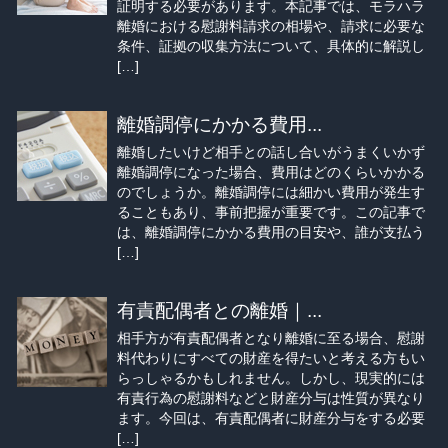
証明する必要があります。本記事では、モラハラ
離婚における慰謝料請求の相場や、請求に必要な
条件、証拠の収集方法について、具体的に解説し
[…]
離婚調停にかかる費用...
離婚したいけど相手との話し合いがうまくいかず
離婚調停になった場合、費用はどのくらいかかる
のでしょうか。離婚調停には細かい費用が発生す
ることもあり、事前把握が重要です。この記事で
は、離婚調停にかかる費用の目安や、誰が支払う
[…]
有責配偶者との離婚｜...
相手方が有責配偶者となり離婚に至る場合、慰謝
料代わりにすべての財産を得たいと考える方もい
らっしゃるかもしれません。しかし、現実的には
有責行為の慰謝料などと財産分与は性質が異なり
ます。今回は、有責配偶者に財産分与をする必要
[…]