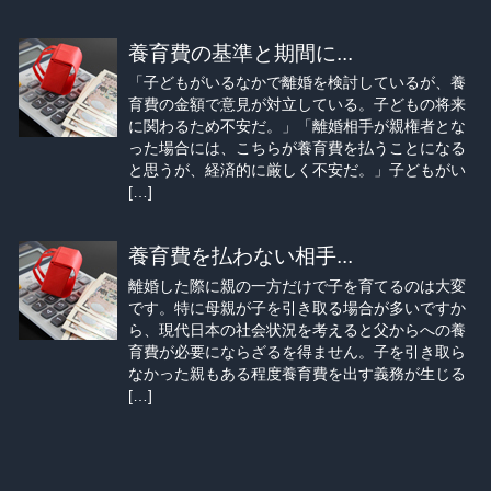
養育費の基準と期間に...
「子どもがいるなかで離婚を検討しているが、養
育費の金額で意見が対立している。子どもの将来
に関わるため不安だ。」「離婚相手が親権者とな
った場合には、こちらが養育費を払うことになる
と思うが、経済的に厳しく不安だ。」子どもがい
[…]
養育費を払わない相手...
離婚した際に親の一方だけで子を育てるのは大変
です。特に母親が子を引き取る場合が多いですか
ら、現代日本の社会状況を考えると父からへの養
育費が必要にならざるを得ません。子を引き取ら
なかった親もある程度養育費を出す義務が生じる
[…]