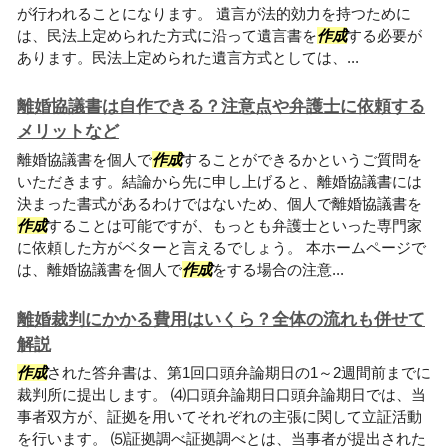
が行われることになります。 遺言が法的効力を持つために
は、民法上定められた方式に沿って遺言書を
作成
する必要が
あります。民法上定められた遺言方式としては、...
離婚協議書は自作できる？注意点や弁護士に依頼する
メリットなど
離婚協議書を個人で
作成
することができるかというご質問を
いただきます。結論から先に申し上げると、離婚協議書には
決まった書式があるわけではないため、個人で離婚協議書を
作成
することは可能ですが、もっとも弁護士といった専門家
に依頼した方がベターと言えるでしょう。 本ホームページで
は、離婚協議書を個人で
作成
をする場合の注意...
離婚裁判にかかる費用はいくら？全体の流れも併せて
解説
作成
された答弁書は、第1回口頭弁論期日の1～2週間前までに
裁判所に提出します。 ⑷口頭弁論期日口頭弁論期日では、当
事者双方が、証拠を用いてそれぞれの主張に関して立証活動
を行います。 ⑸証拠調べ証拠調べとは、当事者が提出された