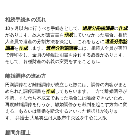
相続手続きの流れ
10ヶ月以内に行うべき手続きとして、
遺産分割協議書
の
作成
があります。故人が遺言書を
作成
していなかった場合、相続
人全員で遺産の分割方法を決定し、これをもとに
遺産分割協
議書
を
作成
します。
遺産分割協議書
には、相続人全員が実印
で押印をし、全員の印鑑証明書を添付する必要があります。
そして、各種財産の名義の変更をすることも1...
離婚調停の進め方
円満調停など離婚調停が成立した際には、調停の内容がまと
められた調停調書を
作成
してもらいます。一方で離婚調停が
不調、すなわち不成立であった場合には離婚できないため、
再度離婚調停を行うか、離婚調停から裁判を起こす方向に変
える、あるいは離婚を断念するといった選択肢がありま
す。 弁護士 大亀将生は大阪市中央区を中心に大阪...
顧問弁護士