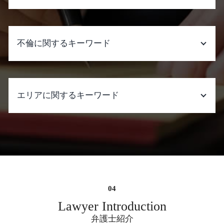
有責配偶者 財産分与
売買契約後 売主死亡 遺産分割
離婚 財産分与
遺産分割 一部分割
慰謝料請求 時効 相手
離婚 口約束 効力
遺産分割 受け取らない
慰謝料請求できる条件 モラハラ
不倫に関するキーワード
離婚 調停 裁判
遺産分割 姉
慰謝料請求 弁護士費用 相場
調停 離婚 申し立て
遺産分割 兄弟 争い
慰謝料請求 時効 養育費
離婚 期間
相続人 連絡取れない
慰謝料請求できる条件 離婚
不倫 切ない
調停 離婚 親権
遺産分割 時効
慰謝料請求できる条件 事故
妻 不倫 親権
離婚 旧姓に戻す
エリアに関するキーワード
遺産分割 委任状
慰謝料請求された 弁護士
弁護士 不倫 慰謝 料
モラハラ 慰謝料
遺産分割 訴えられる
パワハラ 証拠
夫 の 不倫 相手
親権争い 裁判
生命保険 受取人 遺産分割
慰謝料請求 時効 別居
浮気 不倫
企業法務 弁護士 相談 大阪府
離婚 協議書
遺産分割 預り金
慰謝料請求された 弁護士 おすすめ
不倫 問題 弁護士
遺言書作成 弁護士 相談 大阪府
離婚準備 子供あり 専業主婦
売主の地位 遺産分割
慰謝料請求 相談
不倫
労働問題 弁護士 相談 大阪府
モラハラ 離婚 慰謝料
遺産分割 いつまでに
慰謝料請求された 弁護士費用
不倫 シングル マザー
リーガルチェック 弁護士 相談 大阪府
遺産分割 割合
不当解雇 慰謝料
弁護士 不倫 費用
遺言書作成 弁護士 相談 大阪市中央区
遺産分割 進め方
慰謝料とは 怪我
不倫 問題
遺産分割協議 弁護士 相談 大阪市中央区
遺産分割協議書 作成
暴行罪 慰謝料
不倫 弁護士
不当解雇 弁護士 相談 大阪府
Lawyer Introduction
遺産分割 売掛金
慰謝料請求 時効 離婚後
不倫 相手 別れ
架空請求詐欺 弁護士 相談 大阪市中央区
弁護士紹介
慰謝料請求 相場