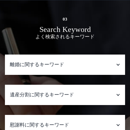
Search Keyword
よく検索されるキーワード
離婚に関するキーワード
協議離婚 弁護士 メリット
調停 不調 訴訟
遺産分割に関するキーワード
再婚 養育費 打ち切り
離婚 拒否
離婚 慰謝料 dv
遺産分割 いつまで
離婚調停 流れ
遺産分割 兄弟
慰謝料に関するキーワード
離婚したい
遺産分割 弁護士費用 相場