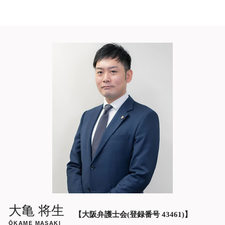
不倫 と は
顧問弁護士 依頼 大阪市中央区
慰謝料請求 弁護士費用
不倫 出会い
不動産 売買 契約トラブル 弁護士 相談 大
慰謝料請求 時効
不倫 離婚
阪市中央区
慰謝料請求 時効 裁判
不倫 した 側 弁護士
ネット掲示板 書き込み 削除依頼 弁護士
不倫 弁護士 選び方
大阪
不倫 で 離婚
相続問題 弁護士 相談 大阪府
不倫 掲示板
5ch 削除依頼 弁護士 大阪
不倫 復縁
借金問題 弁護士 相談 大阪府
債務整理 弁護士 相談 大阪市中央区
残業代請求 弁護士 相談 大阪市中央区
ホストクラブ 高額請求 弁護士 相談 大阪
市中央区
残業代請求 弁護士 相談 大阪府
ガールズバー 高額請求 弁護士 相談 大阪
市中央区
風俗 ぼったくり 弁護士 相談 大阪市中央
区
大亀 将生
【大阪弁護士会(登録番号 43461)】
ŌKAME MASAKI