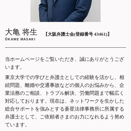
ホストクラブ 高額請求 弁護士 相談 大阪
市中央区
遺言書作成 弁護士 相談 大阪市中央区
遺産分割協議 弁護士 相談 大阪府
大亀 将生
【大阪弁護士会(登録番号 43461)】
ŌKAME MASAKI
当ホームページをご覧いただき、誠にありがとうござ
います。
東京大学での学びと弁護士としての経験を活かし、相
続問題、離婚や交通事故などの個人のお悩みから、企
業法務のご相談、トラブル解決、労働問題まで幅広く
対応しております。現在は、ネットワークを生かした
総合サポートを強みとする蒼星法律事務所に所属する
弁護士として、ご依頼者さまのお力になれるよう努め
ています。