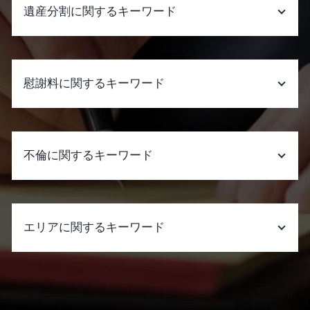
離婚 進め方
遺産分割に関するキーワード
婚姻費用分担請求
有責配偶者 財産分与
離婚調停 不成立 裁判
遺産分割 いつから
離婚 訴訟
遺産分割 遺留分
慰謝料に関するキーワード
離婚 調停から裁判
遺産分割 預り金
不倫の慰謝料 請求
相続人 連絡取れない
婚姻費用 調停
遺産分割 一部のみ
慰謝料請求された 弁護士
面会交流 調停
遺産分割協議書 公正証書
慰謝料請求 時効
不倫に関するキーワード
養育費 調停
遺産分割 成年後見人
慰謝料請求 時効 離婚後
財産分与 裁判
生命保険 受取人 遺産分割
慰謝料とは 事故
調停 進め方
遺産分割 進め方
慰謝料請求 時効 いじめ
ダブル 不倫
離婚の話し合いに応じない
相続人 行方不明
慰謝料とは 税金
不倫 強い 弁護士
離婚理由 別居期間
エリアに関するキーワード
遺産分割調停 流れ
慰謝料請求 時効 相手
弁護士 不倫 費用
離婚 決め手
遺産分割
パワハラ 証拠
妻 不倫 親権
離婚したい 男
遺産分割協議書 作成
慰謝料請求された 弁護士費用
不倫 と は
労働問題 弁護士 相談 大阪府
家庭裁判所 調停
遺産分割調停で 聞か れること
慰謝料請求された 払えない
不倫 人妻
架空請求詐欺 弁護士 相談 大阪市中央区
離婚 相談
遺産分割 争い
慰謝料請求 自分で パワハラ
浮気 不倫
借金問題 弁護士 相談 大阪府