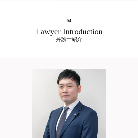
裁判 離婚
遺産分割 相談
慰謝料請求できる条件 借金
不倫 で 離婚
架空請求詐欺 弁護士 相談 大阪府
遺産分割 受け取らない
慰謝料請求できる条件 精神的苦痛 離婚
既婚 男性 不倫
痴漢 逮捕後 弁護士 相談 大阪府
遺産分割 生前 合意
慰謝料請求 時効 裁判
彼女 不倫
刑事裁判 弁護士 相談 大阪府
遺産分割 訴えられる
慰謝料請求 したい
夫 の 不倫 相手
労働問題 弁護士 相談 大阪市中央区
Lawyer Introduction
売主の地位 遺産分割
慰謝料請求 相場
不倫 シングル マザー
残業代請求 弁護士 相談 大阪市中央区
弁護士紹介
慰謝料請求 時効 養育費
不倫 問題
債務整理 弁護士 相談 大阪市中央区
慰謝料とは 怪我
不倫 し て いる
ガールズバー 高額請求 弁護士 相談 大阪
不当解雇 慰謝料
不倫
市中央区
慰謝料請求 時効 別居
不倫 調査
企業法務 弁護士 相談 大阪市中央区
不倫 やめれ ない
刑事裁判 弁護士 相談 大阪市中央区
不倫 慰謝 料 弁護士 事務 所
風俗 金銭トラブル 弁護士 相談 大阪市中
不倫 掲示板
央区
職場 ダブル 不倫
示談交渉 弁護士 相談 大阪府
ネット掲示板 書き込み 削除依頼 弁護士
大阪
風俗 ぼったくり 弁護士 相談 大阪市中央
区
刑事事件 弁護士 相談 大阪府