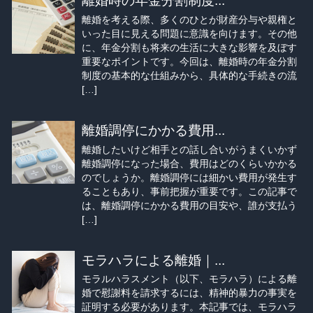
離婚時の年金分割制度...
離婚を考える際、多くのひとが財産分与や親権と
いった目に見える問題に意識を向けます。その他
に、年金分割も将来の生活に大きな影響を及ぼす
重要なポイントです。今回は、離婚時の年金分割
制度の基本的な仕組みから、具体的な手続きの流
[…]
離婚調停にかかる費用...
離婚したいけど相手との話し合いがうまくいかず
離婚調停になった場合、費用はどのくらいかかる
のでしょうか。離婚調停には細かい費用が発生す
ることもあり、事前把握が重要です。この記事で
は、離婚調停にかかる費用の目安や、誰が支払う
[…]
モラハラによる離婚｜...
モラルハラスメント（以下、モラハラ）による離
婚で慰謝料を請求するには、精神的暴力の事実を
証明する必要があります。本記事では、モラハラ