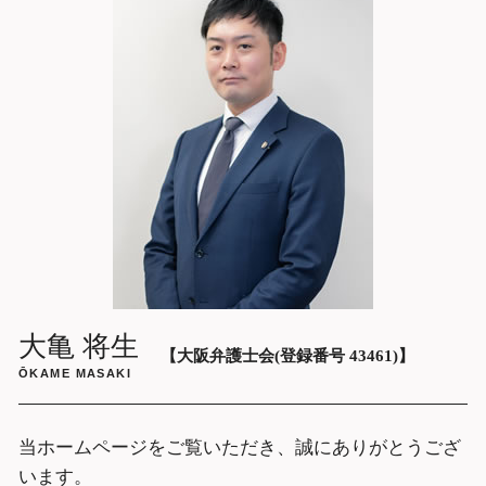
弁護士 事務 所 不倫
労働問題 弁護士 相談 大阪市中央区
不倫 離婚
借金問題 弁護士 相談 大阪府
妻 不倫 親権
sns 削除依頼 弁護士 大阪
不倫 出会い
示談交渉 弁護士 相談 大阪府
ホストクラブ 高額請求 弁護士 相談 大阪
市中央区
企業法務 弁護士 相談 大阪市中央区
残業代請求 弁護士 相談 大阪府
労働問題 弁護士 相談 大阪府
刑事事件 弁護士 相談 大阪府
痴漢 逮捕後 弁護士 相談 大阪市中央区
大亀 将生
【大阪弁護士会(登録番号 43461)】
ŌKAME MASAKI
当ホームページをご覧いただき、誠にありがとうござ
います。