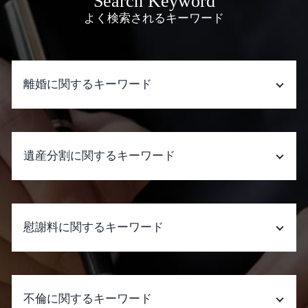
Search Keyword
よく検索されるキーワード
離婚に関するキーワード
モラハラ 慰謝料
離婚調停 不成立 裁判
遺産分割に関するキーワード
調停の進め方
離婚準備 専業主婦
有責配偶者 財産分与
生命保険 受取人 遺産分割
離婚 期間
遺産分割 生命保険
慰謝料に関するキーワード
モラハラ dv 離婚
遺産分割 進まない
夫 dv 離婚
遺産分割 生前 合意
離婚 決めること
遺産分割 訴え
慰謝料とは 離婚
親権争い 裁判
遺産分割 成年後見人
慰謝料請求 時効 裁判
不倫に関するキーワード
離婚 公正証書
遺産分割 新たな財産
暴行罪 慰謝料