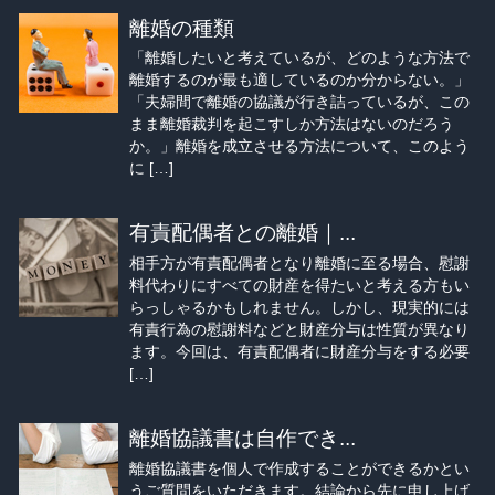
離婚の種類
「離婚したいと考えているが、どのような方法で
離婚するのが最も適しているのか分からない。」
「夫婦間で離婚の協議が行き詰っているが、この
まま離婚裁判を起こすしか方法はないのだろう
か。」離婚を成立させる方法について、このよう
に […]
有責配偶者との離婚｜...
相手方が有責配偶者となり離婚に至る場合、慰謝
料代わりにすべての財産を得たいと考える方もい
らっしゃるかもしれません。しかし、現実的には
有責行為の慰謝料などと財産分与は性質が異なり
ます。今回は、有責配偶者に財産分与をする必要
[…]
離婚協議書は自作でき...
離婚協議書を個人で作成することができるかとい
うご質問をいただきます。結論から先に申し上げ