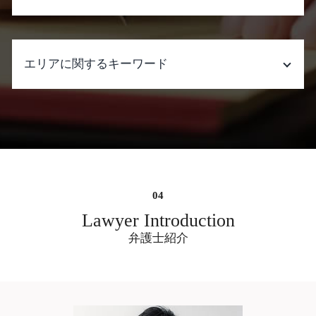
調停中 生活費
遺産分割 委任状 弁護士
慰謝料とは 事故
協議離婚 弁護士 代理 交渉
遺言書 種類
慰謝料請求できる条件 モラハラ
不倫 シングル マザー
離婚したい 男
遺産分割 異議申立期間
慰謝料請求された 弁護士 おすすめ
不倫 した 側 弁護士
養育費 調停
エリアに関するキーワード
相続人 連絡取れない
慰謝料請求 時効 離婚後
不倫 人妻
離婚 相続 子供
遺産分割協議書 公正証書
慰謝料請求できる条件 借金
不倫 問題 弁護士
離婚 口約束 効力
遺産分割 兄弟 争い
慰謝料請求 弁護士費用
既婚 男性 不倫
キャバクラ 高額請求 弁護士 相談 大阪市
離婚調停 家庭裁判所
遺産分割協議書 作成
慰謝料請求できる条件 精神的苦痛 離婚
不倫 慰謝 料 弁護士 費用
中央区
dv 慰謝料 証拠
遺産分割 いつまで
慰謝料請求 時効 いじめ
ダブル 不倫 弁護士
刑事事件 弁護士 相談 大阪市中央区
離婚 慰謝料 暴力
遺産分割 一部のみ
慰謝料請求 しない 方が いい
不倫 慰謝 料 弁護士 事務 所
遺産分割協議 弁護士 相談 大阪市中央区
遺産分割 訴えられる
慰謝料請求できる条件 事故
職場 ダブル 不倫
不当解雇 弁護士 相談 大阪市中央区
遺産分割 いつから
不当解雇 慰謝料
弁護士 不倫 慰謝 料
示談交渉 弁護士 相談 大阪市中央区
遺産分割 受け取らない
慰謝料請求 相場
不倫 強い 弁護士
詐欺被害 弁護士 相談 大阪府
Lawyer Introduction
遺産分割 いつまでに
慰謝料請求された 弁護士費用
不倫
遺言書作成 弁護士 相談 大阪市中央区
弁護士紹介
窃盗 初犯
不倫 調査
ネット掲示板 書き込み 削除依頼 弁護士
慰謝料請求された 払えない
職場 不倫
大阪
慰謝料請求できる条件 パワハラ
夫 の 不倫 相手
不当解雇 弁護士 相談 大阪府
慰謝料請求 時効
ダブル 不倫
遺産分割調停 弁護士 相談 大阪府