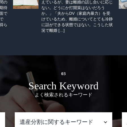
間の
えているが、妻は離婚の話し合いに応じ
期待
ない。どうにか打開策はないだろう
面で
か。」「夫からDV（家庭内暴力）を受
で
けているため、離婚についてとても冷静
得ら
に話ができる状態ではない。こうした状
況で離婚 […]
Search Keyword
よく検索されるキーワード
遺産分割に関するキーワード