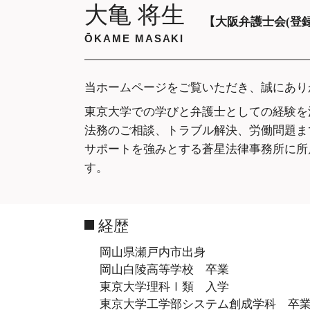
ダブル 不
大亀 将生
家庭裁判所 養育費
不倫 切な
【大阪弁護士会(登録番
離婚 拒否
不倫 復縁
ŌKAME MASAKI
離婚 決めること
不倫 妻
不倫 慰謝
当ホームページをご覧いただき、誠にあり
不倫 相手
職場 不倫
東京大学での学びと弁護士としての経験を
不倫 と 
法務のご相談、トラブル解決、労働問題ま
サポートを強みとする蒼星法律事務所に所
す。
経歴
岡山県瀬戸内市出身
岡山白陵高等学校 卒業
東京大学理科Ⅰ類 入学
東京大学工学部システム創成学科 卒