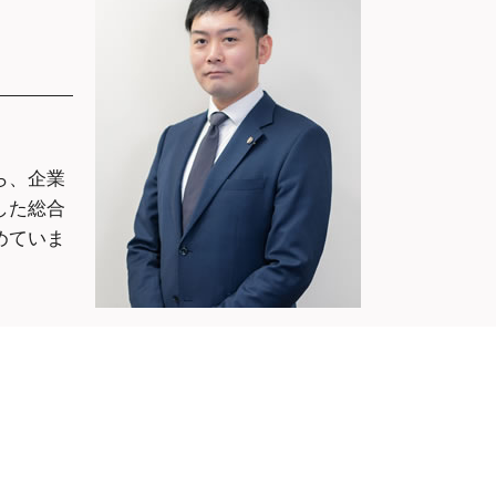
弁護士 相談
求
慰謝料請求 自分で パワハラ
相談 大阪市
暴行罪 慰謝料
離婚 慰謝料請求 時効
相談 大阪府
談 大阪府
相談 大阪府
ら、企業
談 大阪府
した総合
 相談 大阪
めていま
請求 弁護士
談 大阪府
大阪市中央区
 相談 大阪
護士 相談 大