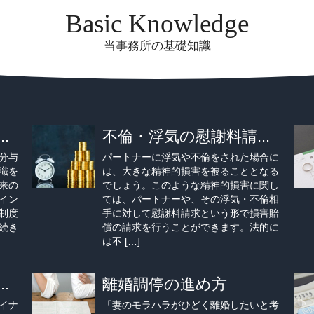
Basic Knowledge
当事務所の基礎知識
.
不倫・浮気の慰謝料請...
分与
パートナーに浮気や不倫をされた場合に
識を
は、大きな精神的損害を被ることとなる
来の
でしょう。このような精神的損害に関し
イン
ては、パートナーや、その浮気・不倫相
制度
手に対して慰謝料請求という形で損害賠
続き
償の請求を行うことができます。法的に
は不 […]
.
離婚調停の進め方
イナ
「妻のモラハラがひどく離婚したいと考