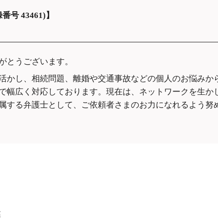
倫 弁護士
風俗 金銭トラブル 
売買契約後 売主死亡 遺産分割
い
大阪市中央区
号 43461)】
遺産分割 割合
残業代請求 弁護士 
遺産分割 売掛金
中央区
 料 弁護士 事務 所
残業代請求 弁護士 
がとうございます。
 別れ
借金問題 弁護士 相
遺言書作成 弁護士 
活かし、相続問題、離婚や交通事故などの個人のお悩みか
は
刑事裁判 弁護士 相
で幅広く対応しております。現在は、ネットワークを生か
遺産分割調停 弁護士
属する弁護士として、ご依頼者さまのお力になれるよう努
府
ガールズバー 高額
相談 大阪市中央区
債務整理 弁護士 相
顧問弁護士 依頼 
遺産分割調停 弁護士
市中央区
風俗 ぼったくり 弁
阪市中央区
業