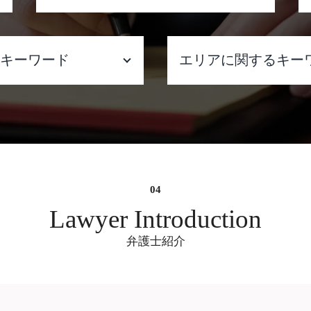
遺産分割協議書
遺産分割 進まない
るキーワード
エリアに関するキー
遺産分割 いつから
遺産分割 調停
遺産分割 預貯金
ック 不倫
不動産 売買 契約ト
遺産分割 争い
い
士 相談 大阪府
遺産分割 いつまでに
て いる
架空請求詐欺 弁護士
遺産分割 生命保険
離婚
市中央区
遺産分割 受け取らない
強い 弁護士
刑事事件 弁護士 相
遺産分割 訴えられる
ネット 書き込み 風
遺産分割 弁護士費用 相場
弁護士 大阪
Lawyer Introduction
遺産分割 一部のみ
示談交渉 弁護士 相
遺産分割 委任状
弁護士紹介
 料 弁護士 費用
刑事事件 弁護士 相
遺産分割 兄弟
士
央区
遺産分割 いつまで
 側 弁護士
ネット掲示板 書き
遺産分割 兄弟 争い
倫 慰謝 料
弁護士 大阪
遺産分割 うまくいかない