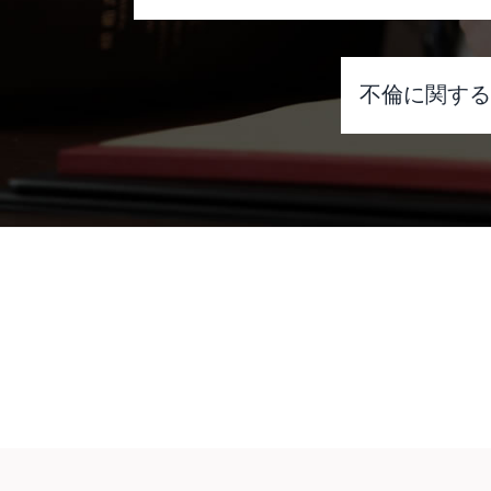
有責配偶者 財産分与
大阪 協議離婚 弁護士
不倫に関す
離婚準備 子供あり 専業主婦
離婚 協議書
離婚調停 長引かせる メリット
プラトニ
家庭裁判所 調停
不倫 出会
離婚調停 離婚できない
不倫 し 
離婚の種類
不倫 で 
離婚 財産分与
不倫 に 
再婚 養育費 打ち切り
不倫 離婚
モラハラ 慰謝料
不倫 人妻
裁判 離婚
不倫 問題
離婚協議書
不倫 慰謝
離婚調停 不成立
不倫 弁護
協議離婚 弁護士 無料相談
不倫 した
離婚 教育費
弁護士 不
不倫 慰謝料 時効