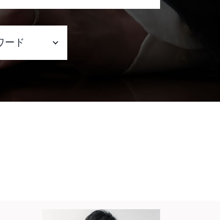
慰謝料請求 相談
パワハラ 証拠
ワード
慰謝料請求 相場
慰謝料請求できる条件 借金
慰謝料請求 時効 養育費
ラブル 弁護
慰謝料とは 離婚
慰謝料請求された 弁護士
 相談 大阪
慰謝料請求できる条件 モラハラ
慰謝料請求できる条件 事故
談 大阪府
不当解雇 慰謝料
評被害 削除
窃盗 初犯
慰謝料請求 時効 裁判
談 大阪府
慰謝料請求 時効
談 大阪市中
慰謝料請求 弁護士費用
慰謝料請求 弁護士費用 相場
込み 削除依頼
慰謝料請求された 払えない
慰謝料請求 弁護士費用 相手に請