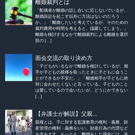
離婚裁判とは
「配偶者が離婚の話し合いに応じないでいるが、
離婚訴訟を起こす以外に方法はないのだろう
か。」「離婚したいと考えているが、そのための
裁判費用や時間を考えると、躊躇してしまう。」
離婚を検討するなかで離婚裁判による離婚を選択
肢の […]
面会交流の取り決め方
「子どもがいるなかで離婚を検討しているが、相
手が子どもの親権を取ったときに子どもに会うこ
とができるか不安だ。」「離婚相手が子どもに絶
対に会わせたくないと言っている。子どものこと
は愛しているので会いたいが、どうにかできない
[…]
【弁護士が解説】父親...
親権とは、子に対する監護教育の権利・義務、財
産管理の権利・義務をいい、財産行為の代理など
を含みます。もっとも、離婚をした場合には、共