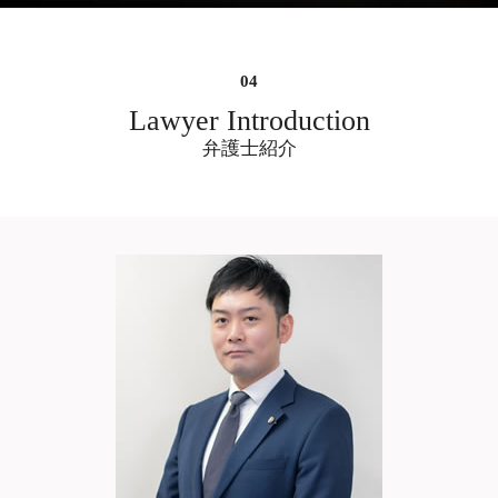
借金問題 弁護士 相談 大阪府
離婚したい 子供
相続人 行方不明
慰謝料請求 時効 相手
w 不倫
刑事裁判 弁護士 相談 大阪府
相続人 連絡取れない
慰謝料請求 したい
ダブル 不倫 弁護士
不動産 売買 契約トラブル 弁護士 相談 大
生命保険 受取人 遺産分割
慰謝料とは 怪我
不倫 に 強い 弁護士
阪市中央区
遺産分割 異議申立期間
慰謝料請求 自分で パワハラ
不倫 問題
キャバクラ 高額請求 弁護士 相談 大阪市
Lawyer Introduction
遺産分割 委任状
慰謝料請求できる条件 事故
不倫 調査
中央区
弁護士紹介
慰謝料とは
不倫 出会い
不当解雇 弁護士 相談 大阪市中央区
慰謝料請求 時効 離婚後
不倫 慰謝 料 弁護士 費用
痴漢 逮捕後 弁護士 相談 大阪市中央区
暴行罪 慰謝料
浮気 不倫
遺産分割調停 弁護士 相談 大阪市中央区
慰謝料とは 事故
不倫 弁護士 選び方
架空請求詐欺 弁護士 相談 大阪市中央区
不倫 妻
架空請求詐欺 弁護士 相談 大阪府
不倫 し て いる
不当解雇 弁護士 相談 大阪府
職場 ダブル 不倫
残業代請求 弁護士 相談 大阪市中央区
不倫
sns 削除依頼 弁護士 大阪
ネット掲示板 書き込み 削除依頼 弁護士
大阪
ホストクラブ 高額請求 弁護士 相談 大阪
市中央区