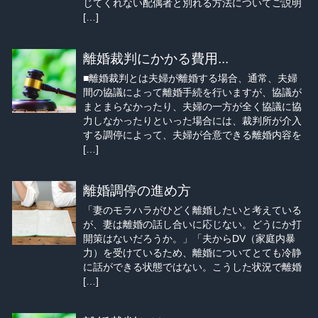
じてくれない配偶者と別れる方法についてご説明
[…]
離婚裁判にかかる費用...
■離婚裁判とは夫婦が離婚する場合、通常、夫婦
間の協議によって離婚手続を行いますが、協議が
まとまらなかったり、夫婦の一方が全く協議に協
力しなかったりといった場合には、裁判所が介入
する調停によって、夫婦が合意できる離婚内容を
[…]
離婚調停の進め方
「妻のモラハラがひどく離婚したいと考えている
が、妻は離婚の話し合いに応じない。どうにか打
開策はないだろうか。」「夫からDV（家庭内暴
力）を受けているため、離婚についてとても冷静
に話ができる状態ではない。こうした状況で離婚
[…]