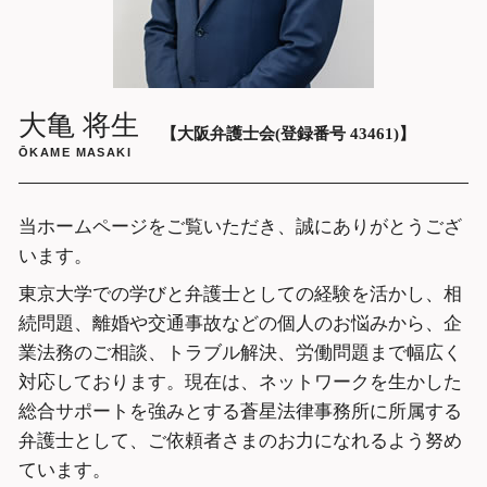
ガールズバー 高額請求 弁護士 相談 大阪
市中央区
遺産分割協議 弁護士 相談 大阪市中央区
相続問題 弁護士 相談 大阪市中央区
詐欺被害 弁護士 相談 大阪府
大亀 将生
【大阪弁護士会(登録番号 43461)】
ŌKAME MASAKI
当ホームページをご覧いただき、誠にありがとうござ
います。
東京大学での学びと弁護士としての経験を活かし、相
続問題、離婚や交通事故などの個人のお悩みから、企
業法務のご相談、トラブル解決、労働問題まで幅広く
対応しております。現在は、ネットワークを生かした
総合サポートを強みとする蒼星法律事務所に所属する
弁護士として、ご依頼者さまのお力になれるよう努め
ています。