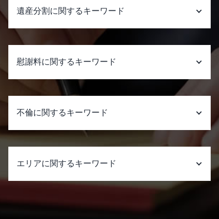
離婚したい 準備
遺産分割に関するキーワード
離婚 原因 慰謝料
離婚調停 応じない
離婚 裁判 不成立
遺産分割 受け取らない
離婚 決めること
遺産分割 新たな財産
慰謝料に関するキーワード
離婚協議書
遺産分割 相続 違い
離婚したい
遺産分割 いつから
離婚 家庭裁判所
遺産分割調停 流れ
慰謝料請求できる条件 借金
協議離婚 弁護士 代理 交渉
遺産分割 うまくいかない
慰謝料請求 相談
不倫に関するキーワード
調停 離婚 申し立て
遺産分割 いつまでに
パワハラ 証拠
離婚調停 離婚できない
遺産分割 調停
慰謝料請求 弁護士費用 相手に請求
離婚 訴訟
遺産分割 姉
慰謝料請求 時効 いじめ
独身 男性 不倫
離婚準備 子供あり 専業主婦
遺産分割調停で 聞か れること
慰謝料請求された 払えない
夫 の 不倫 相手
離婚調停 流れ
エリアに関するキーワード
遺産分割 進まない
慰謝料請求 時効 裁判
不倫 別れ
婚姻費用 調停
遺産分割 相談
慰謝料とは 離婚
不倫 本気
夫 dv 離婚
遺産分割 時効
慰謝料請求 弁護士費用 相場
不倫 やめれ ない
労働問題 弁護士 相談 大阪市中央区
養育費 訴訟
遺産分割 訴えられる
慰謝料請求できる条件 離婚
不倫 切ない
企業法務 弁護士 相談 大阪府
離婚の種類
遺産分割 いつまで
慰謝料請求できる条件 精神的苦痛 離婚
既婚 男性 不倫