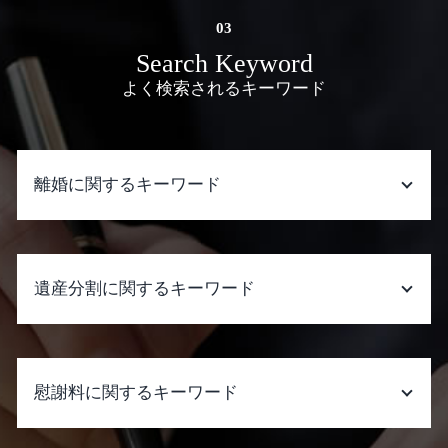
Search Keyword
よく検索されるキーワード
離婚に関するキーワード
離婚 相続 子供
離婚 きっかけ
遺産分割に関するキーワード
離婚 教育費
離婚 相談 弁護士
婚姻 関係 破綻 不貞
遺産分割 生前贈与
離婚 相続
遺産分割 相談
慰謝料に関するキーワード
離婚 協議書
遺産分割 兄弟 争い
離婚調停 費用 どちらが 払う
遺産分割 預り金