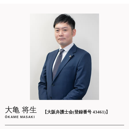
慰謝料請求 時効
不倫 サイト
遺言書作成 弁護士 相談 大阪市中央区
慰謝料請求 時効 相手
既婚 男性 不倫
不当解雇 弁護士 相談 大阪府
不倫 調査
示談交渉 弁護士 相談 大阪市中央区
不倫 出会い
ネット掲示板 書き込み 削除依頼 弁護士
別れ た 不倫 相手
大阪
w 不倫
債務整理 弁護士 相談 大阪府
遺産分割協議 弁護士 相談 大阪市中央区
刑事裁判 弁護士 相談 大阪市中央区
遺産分割調停 弁護士 相談 大阪府
ネット 書き込み 風評被害 削除 弁護士 大
阪
痴漢 逮捕後 弁護士 相談 大阪府
刑事事件 弁護士 相談 大阪府
企業法務 弁護士 相談 大阪府
大亀 将生
【大阪弁護士会(登録番号 43461)】
ŌKAME MASAKI