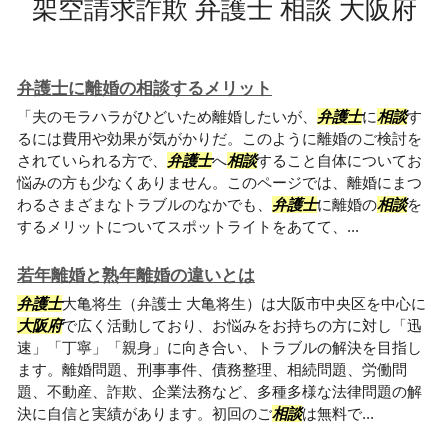
架空請求詐欺 弁護士 相談 大阪府
弁護士に離婚の相談するメリット
「夫のモラハラがひどいため離婚したいが、
弁護士
に
相談
す
るには費用や効果が気がかりだ。このように離婚のご検討を
されていられる方で、
弁護士
へ
相談
すること自体についてお
悩みの方も少なくありません。このページでは、離婚にまつ
わるさまざまなトラブルのなかでも、
弁護士
に離婚の
相談
を
するメリットについてスポットライトをあてて、...
若年離婚と熟年離婚の違いとは
弁護士
大亀将生（弁護士 大亀将生）は大阪市中央区を中心に
大阪府
で広く活動しており、お悩みをお持ちの方に対し「迅
速」「丁寧」「親身」に向き合い、トラブルの解決を目指し
ます。離婚問題、刑事事件、債務整理、相続問題、労働問
題、不動産、詐欺、企業法務など、多種多様な法律問題の解
決に自信と実績があります。初回のご
相談
は無料で...