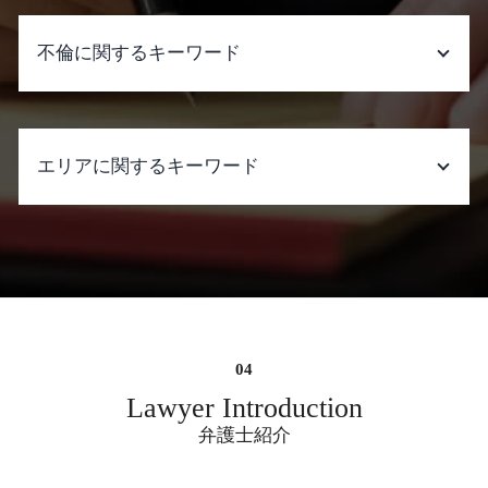
離婚 子供 慰謝料
遺産分割 遺留分
暴行罪 慰謝料
調停 離婚 親権
遺産分割 相続 違い
慰謝料請求できる条件 精神的苦痛 離婚
不倫に関するキーワード
協議離婚 弁護士 代理 交渉
遺産分割 兄弟
慰謝料請求 時効 いじめ
離婚準備 専業主婦
遺産分割 姉
慰謝料請求 弁護士費用
夫 dv 離婚
遺産分割調停 流れ
慰謝料請求 しない 方が いい
不倫 した 側 弁護士
不倫 慰謝料 時効
遺産分割 うまくいかない
不当解雇 慰謝料
弁護士 不倫 慰謝 料
離婚 共有財産
エリアに関するキーワード
遺産分割 進め方
慰謝料請求された 弁護士 おすすめ
ダブル 不倫
モラハラ 慰謝料
遺言書 種類
慰謝料請求 時効 離婚後
不倫 と は
離婚調停 不成立 裁判
遺産分割 割合
慰謝料請求できる条件 離婚
夫 の 不倫 相手
架空請求詐欺 弁護士 相談 大阪府
離婚 家庭裁判所
遺産分割 一部のみ
慰謝料とは 事故
不倫 切ない
残業代請求 弁護士 相談 大阪市中央区
有責配偶者 財産分与
遺産分割 異議申立期間
慰謝料とは 怪我
不倫 慰謝 料 弁護士 費用
掲示板 書き込み 誹謗中傷 削除依頼 弁護
dv 慰謝料 証拠
遺産分割 時効
慰謝料請求 したい
浮気 不倫
士 大阪
遺産分割 いつから
慰謝料請求できる条件 事故
不倫 慰謝 料 弁護士 事務 所
5ch 削除依頼 弁護士 大阪
遺産分割 訴え
慰謝料請求 弁護士費用 相場
弁護士 不倫 費用
不当解雇 弁護士 相談 大阪市中央区
遺産分割調停 費用
慰謝料請求 時効 別居
不倫 やめれ ない
詐欺被害 弁護士 相談 大阪市中央区
Lawyer Introduction
遺産分割 生命保険
窃盗 初犯
後輩 不倫
キャバクラ 高額請求 弁護士 相談 大阪市
弁護士紹介
慰謝料とは
ダブル 不倫 結婚
中央区
慰謝料請求された 弁護士費用
彼女 不倫
企業法務 弁護士 相談 大阪市中央区