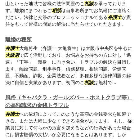
山といった地域で皆様の法律問題のご
相談
を承っておりま
す。離婚にまつわるご
相談
は当事務所までお気軽にご連絡く
ださい。法律と交渉のプロフェッショナルである
弁護士
が責
任をもって皆様の問題の解決に当たらせていただきます。
離婚の種類
弁護士
大亀将生（弁護士 大亀将生）は大阪市中央区を中心に
大阪府
で広く活動しており、お悩みをお持ちの方に対し「迅
速」「丁寧」「親身」に向き合い、トラブルの解決を目指し
ます。離婚問題、刑事事件、債務整理、相続問題、労働問
題、不動産、詐欺、企業法務など、多種多様な法律問題の解
決に自信と実績があります。初回のご
相談
は無料で...
風俗（キャバクラ・ガールズバー・ホストクラブ等）
の高額請求の金銭トラブル
弁護士
への依頼によってこのような高額の金銭要求を回避で
きる、または大幅に少なくできる場合があります。 もし、従
業員に対して何らかの危害を加えるなどの行為があった場合
には損害賠償の支払いが必要になることはあります。しか