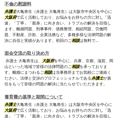
不倫の慰謝料
弁護士
大亀将生（弁護士 大亀将生）は大阪市中央区を中心に
大阪府
で広く活動しており、お悩みをお持ちの方に対し「迅
速」「丁寧」「親身」に向き合い、トラブルの解決を目指し
ます。離婚問題、刑事事件、債務整理、相続問題、労働問
題、不動産、詐欺、企業法務など、多種多様な法律問題の解
決に自信と実績があります。初回のご
相談
は無料で...
面会交流の取り決め方
弁護士 大亀将生は、
大阪府
を中心に、兵庫、京都、滋賀、岡
山といった地域で皆様の法律問題のご
相談
を承っておりま
す。離婚にまつわるご
相談
は当事務所までお気軽にご連絡く
ださい。法律と交渉のプロフェッショナルである
弁護士
が責
任をもって皆様の問題の解決に当たらせていただきます。
養育費の基準と期間について
弁護士
大亀将生（弁護士 大亀将生）は大阪市中央区を中心に
大阪府
で広く活動しており、お悩みをお持ちの方に対し「迅
速」「丁寧」「親身」に向き合い、トラブルの解決を目指し