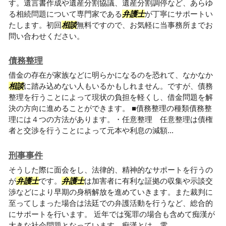
す。遺言書作成や遺産分割協議、遺産分割調停など、あらゆ
る相続問題について専門家である
弁護士
が丁寧にサポートい
たします。初回
相談
無料ですので、お気軽に当事務所までお
問い合わせください。
債務整理
借金の存在が家族などに明らかになるのを恐れて、なかなか
相談
に踏み込めない人もいるかもしれません。ですが、債務
整理を行うことによって現状の負担を軽くし、借金問題を解
決の方向に進めることができます。 ■債務整理の種類債務整
理には４つの方法があります。・任意整理 任意整理は債権
者と交渉を行うことによって元本や利息の減額...
刑事事件
そうした際に面会をし、法律的、精神的なサポートを行うの
が
弁護士
です。
弁護士
は加害者に有利な証拠の収集や示談交
渉などにより早期の身柄解放を進めていきます。また裁判に
至ってしまった場合は法廷での弁護活動を行うなど、総合的
にサポートを行います。 近年では冤罪の場合も含めて痴漢が
大きな社会問題となっています。痴漢とは、電...