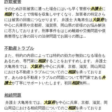
詐欺被害
そのため詐欺被害に遭った場合にはいち早く警察や
弁護士
に
相談
することで情報を収集しやすくなり、加害者の特定さら
には被害の回復につながります。 弁護士 大亀将生は
大阪府
を
中心に兵庫県や京都府、滋賀県、岡山県の皆様のお悩み解決
に尽力しております。刑事事件をはじめ離婚や労働問題や債
務整理など身の回りの法律問題でお困りの際は...
不動産トラブル
また、特約の内容によっては特約の効力が無効になる場合も
あるため、専門家に
相談
することをおすすめします。 弁護士
大亀将生では、
大阪府
を中心に兵庫、京都、滋賀、岡山周辺
における不動産トラブルについてのご
相談
を承っておりま
す。あらゆる不動産トラブルの問題について専門家である
弁
護士
が丁寧にサポートいたします。初回
相談
無料...
相続問題
弁護士 大亀将生では、
大阪府
を中心に兵庫、京都、滋賀、岡
山周辺における相続問題についてのご
相談
を承っておりま