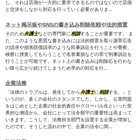
し、それは店側が一方的に要求できるものではないので店側
と交渉をしながら対応を行っていく必要がありま...
ネット掲示板やSNSの書き込み削除依頼や法的措置
そのため
弁護士
などの専門家に
相談
することが重要です。 ま
た、このような悪質な書き込みには法的措置を取り謝罪広告
の請求や損害賠償請求のような民事訴訟を行うことや警察、
検察に捜査してもらうことで名誉棄損などの罪で刑事訴訟を
行うことが可能です。ネット上の書き込みは削除応を行わな
い限り広がり続けてしまうため早めの対応を行...
企業法務
「法律のトラブルは、発生してから
弁護士
に
相談
する。」と
いうのが、多くの会社のスタンスでした。しかし、公害問題
をはじめとした企業の社会的責任やグローバル化といった世
界的な潮流から、会社にとって法令順守の重要性は高まって
いきます。こうして、法務担当部門を設置する企業が増加し
たのです。そうした流れの中で、企業の法令に関...