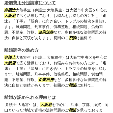
婚姻費用分担請求について
弁護士
大亀将生（弁護士 大亀将生）は大阪市中央区を中心に
大阪府
で広く活動しており、お悩みをお持ちの方に対し「迅
速」「丁寧」「親身」に向き合い、トラブルの解決を目指し
ます。離婚問題、刑事事件、債務整理、相続問題、労働問
題、不動産、詐欺、
企業法務
など、多種多様な法律問題の解
決に自信と実績があります。初回のご
相談
は無料で...
離婚調停の進め方
弁護士
大亀将生（弁護士 大亀将生）は大阪市中央区を中心に
大阪府
で広く活動しており、お悩みをお持ちの方に対し「迅
速」「丁寧」「親身」に向き合い、トラブルの解決を目指し
ます。離婚問題、刑事事件、債務整理、相続問題、労働問
題、不動産、詐欺、
企業法務
など、多種多様な法律問題の解
決に自信と実績があります。初回のご
相談
は無料で...
離婚が認められる理由とは
弁護士 大亀将生は、
大阪府
を中心に、兵庫、京都、滋賀、岡
山といった地域で皆様の法律問題のご
相談
を承っておりま