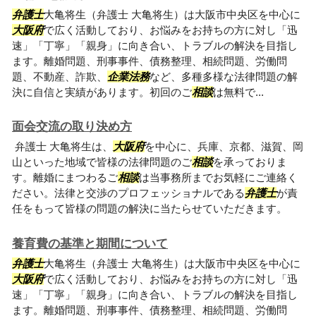
弁護士
大亀将生（弁護士 大亀将生）は大阪市中央区を中心に
大阪府
で広く活動しており、お悩みをお持ちの方に対し「迅
速」「丁寧」「親身」に向き合い、トラブルの解決を目指し
ます。離婚問題、刑事事件、債務整理、相続問題、労働問
題、不動産、詐欺、
企業法務
など、多種多様な法律問題の解
決に自信と実績があります。初回のご
相談
は無料で...
面会交流の取り決め方
弁護士 大亀将生は、
大阪府
を中心に、兵庫、京都、滋賀、岡
山といった地域で皆様の法律問題のご
相談
を承っておりま
す。離婚にまつわるご
相談
は当事務所までお気軽にご連絡く
ださい。法律と交渉のプロフェッショナルである
弁護士
が責
任をもって皆様の問題の解決に当たらせていただきます。
養育費の基準と期間について
弁護士
大亀将生（弁護士 大亀将生）は大阪市中央区を中心に
大阪府
で広く活動しており、お悩みをお持ちの方に対し「迅
速」「丁寧」「親身」に向き合い、トラブルの解決を目指し
ます。離婚問題、刑事事件、債務整理、相続問題、労働問