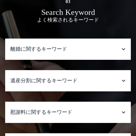
Search Keyword
よく検索されるキーワード
離婚に関するキーワード
協議離婚 弁護士 代理 交渉
離婚調停 費用 どちらが 払う
遺産分割に関するキーワード
離婚 原因 慰謝料
離婚調停 弁護士費用
dv 慰謝料 証拠
遺産分割協議書 作成
離婚 教育費
遺産分割 いつまで
慰謝料に関するキーワード
離婚 決めること
遺産分割 成年後見人
離婚調停 調停員
遺産分割 いつまでに
離婚 拒否
遺産分割 生命保険
慰謝料請求 時効 裁判