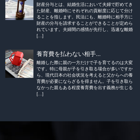
財産分与とは、結婚生活において夫婦で貯めてき
た財産、離婚時にそれぞれの貢献度に応じて分け
ることを指します。民法にも、離婚時に相手方に
財産の分与を請求することができることが定めら
れています。夫婦間の感情が先行し、迅速な離婚
[…]
養育費を払わない相手...
離婚した際に親の一方だけで子を育てるのは大変
です。特に母親が子を引き取る場合が多いですか
ら、現代日本の社会状況を考えると父からへの養
育費が必要にならざるを得ません。子を引き取ら
なかった親もある程度養育費を出す義務が生じる
[…]