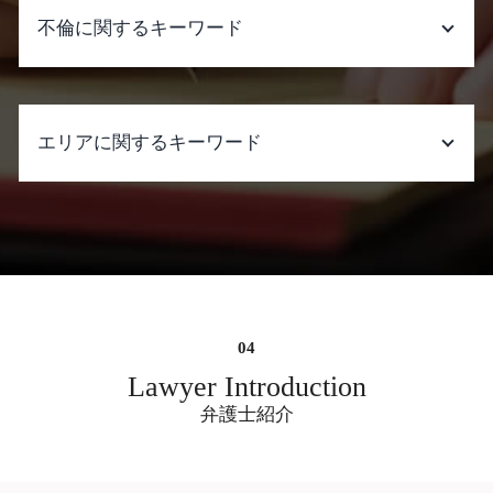
円満調停
遺産分割 生前 合意
慰謝料請求できる条件 パワハラ
不倫に関するキーワード
父親 親権
遺産分割 訴えられる
慰謝料とは
モラハラ 離婚 慰謝料
遺産分割 委任状
慰謝料請求できる条件 精神的苦痛 離婚
離婚 口約束 効力
遺産分割調停 費用
慰謝料請求 相談
不倫 シングル マザー
財産分与 裁判
遺産分割 進め方
慰謝料請求 自分で パワハラ
弁護士 不倫 費用
離婚 家庭裁判所
エリアに関するキーワード
遺産分割調停で 聞か れること
慰謝料請求できる条件 事故
不倫 離婚
離婚調停 子供 面会
遺産分割 委任状 弁護士
窃盗 初犯
不倫 し て いる
離婚の種類
売買契約後 売主死亡 遺産分割
慰謝料請求された 弁護士 おすすめ
ダブル 不倫 結婚
刑事事件 弁護士 相談 大阪府
有責配偶者 財産分与
遺産分割 調停
パワハラ 証拠
不倫 慰謝 料 弁護士 費用
不当解雇 弁護士 相談 大阪市中央区
離婚 期間
相続人 行方不明
慰謝料とは 税金
不倫 問題
ネット 書き込み 風評被害 削除 弁護士 大
離婚 調停中 生活費
生命保険 受取人 遺産分割
慰謝料請求 時効 別居
不倫 人妻
阪
売主の地位 遺産分割
暴行罪 慰謝料
不倫 した 側 弁護士
借金問題 弁護士 相談 大阪市中央区
相続人 連絡取れない
慰謝料請求 したい
不倫 慰謝 料 弁護士 事務 所
遺言書作成 弁護士 相談 大阪府
遺産分割 相談
慰謝料とは 怪我
不倫 出会い
借金問題 弁護士 相談 大阪府
Lawyer Introduction
遺産分割 一部のみ
離婚 慰謝料請求 時効
不倫 別れ
債務整理 弁護士 相談 大阪府
弁護士紹介
慰謝料請求 相場
不倫 弁護士
遺産分割調停 弁護士 相談 大阪市中央区
慰謝料請求 時効
独身 男性 不倫
不動産 売買 契約トラブル 弁護士 相談 大
慰謝料請求 時効 離婚後
既婚 男性 不倫
阪府