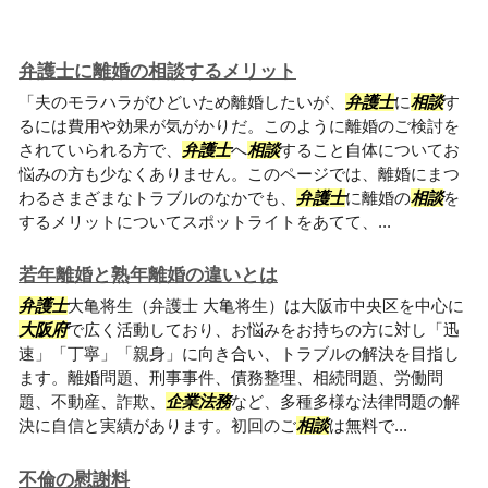
弁護士に離婚の相談するメリット
「夫のモラハラがひどいため離婚したいが、
弁護士
に
相談
す
るには費用や効果が気がかりだ。このように離婚のご検討を
されていられる方で、
弁護士
へ
相談
すること自体についてお
悩みの方も少なくありません。このページでは、離婚にまつ
わるさまざまなトラブルのなかでも、
弁護士
に離婚の
相談
を
するメリットについてスポットライトをあてて、...
若年離婚と熟年離婚の違いとは
弁護士
大亀将生（弁護士 大亀将生）は大阪市中央区を中心に
大阪府
で広く活動しており、お悩みをお持ちの方に対し「迅
速」「丁寧」「親身」に向き合い、トラブルの解決を目指し
ます。離婚問題、刑事事件、債務整理、相続問題、労働問
題、不動産、詐欺、
企業法務
など、多種多様な法律問題の解
決に自信と実績があります。初回のご
相談
は無料で...
不倫の慰謝料