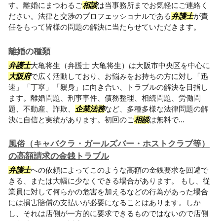
す。離婚にまつわるご
相談
は当事務所までお気軽にご連絡く
ださい。法律と交渉のプロフェッショナルである
弁護士
が責
任をもって皆様の問題の解決に当たらせていただきます。
離婚の種類
弁護士
大亀将生（弁護士 大亀将生）は大阪市中央区を中心に
大阪府
で広く活動しており、お悩みをお持ちの方に対し「迅
速」「丁寧」「親身」に向き合い、トラブルの解決を目指し
ます。離婚問題、刑事事件、債務整理、相続問題、労働問
題、不動産、詐欺、
企業法務
など、多種多様な法律問題の解
決に自信と実績があります。初回のご
相談
は無料で...
風俗（キャバクラ・ガールズバー・ホストクラブ等）
の高額請求の金銭トラブル
弁護士
への依頼によってこのような高額の金銭要求を回避で
きる、または大幅に少なくできる場合があります。 もし、従
業員に対して何らかの危害を加えるなどの行為があった場合
には損害賠償の支払いが必要になることはあります。しか
し、それは店側が一方的に要求できるものではないので店側