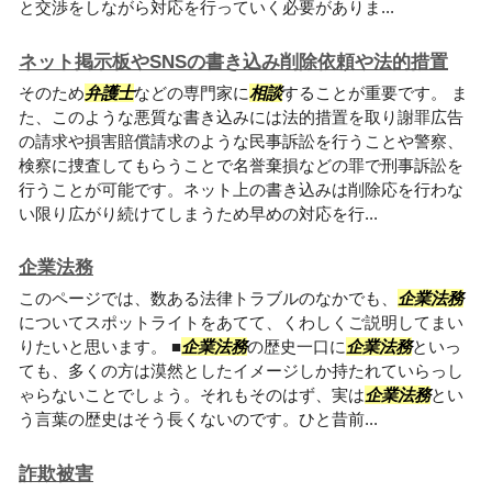
と交渉をしながら対応を行っていく必要がありま...
ネット掲示板やSNSの書き込み削除依頼や法的措置
そのため
弁護士
などの専門家に
相談
することが重要です。 ま
た、このような悪質な書き込みには法的措置を取り謝罪広告
の請求や損害賠償請求のような民事訴訟を行うことや警察、
検察に捜査してもらうことで名誉棄損などの罪で刑事訴訟を
行うことが可能です。ネット上の書き込みは削除応を行わな
い限り広がり続けてしまうため早めの対応を行...
企業法務
このページでは、数ある法律トラブルのなかでも、
企業法務
についてスポットライトをあてて、くわしくご説明してまい
りたいと思います。 ■
企業法務
の歴史一口に
企業法務
といっ
ても、多くの方は漠然としたイメージしか持たれていらっし
ゃらないことでしょう。それもそのはず、実は
企業法務
とい
う言葉の歴史はそう長くないのです。ひと昔前...
詐欺被害