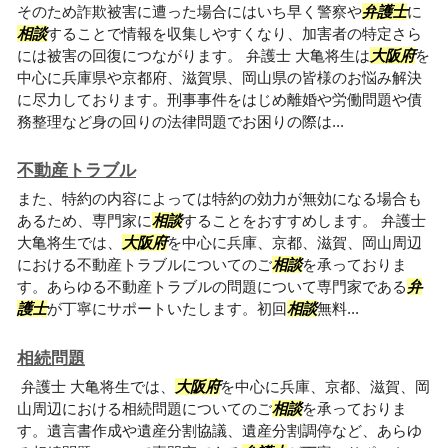
そのため詐欺被害に遭った場合にはいち早く警察や
弁護士
に
相談
することで情報を収集しやすくなり、加害者の特定さら
には被害の回復につながります。 弁護士 大亀将生は
大阪府
を
中心に兵庫県や京都府、滋賀県、岡山県の皆様のお悩み解決
に尽力しております。刑事事件をはじめ離婚や労働問題や債
務整理など身の回りの法律問題でお困りの際は...
不動産トラブル
また、特約の内容によっては特約の効力が無効になる場合も
あるため、専門家に
相談
することをおすすめします。 弁護士
大亀将生では、
大阪府
を中心に兵庫、京都、滋賀、岡山周辺
における不動産トラブルについてのご
相談
を承っておりま
す。あらゆる不動産トラブルの問題について専門家である
弁
護士
が丁寧にサポートいたします。初回
相談
無料...
相続問題
弁護士 大亀将生では、
大阪府
を中心に兵庫、京都、滋賀、岡
山周辺における相続問題についてのご
相談
を承っておりま
す。遺言書作成や遺産分割協議、遺産分割調停など、あらゆ