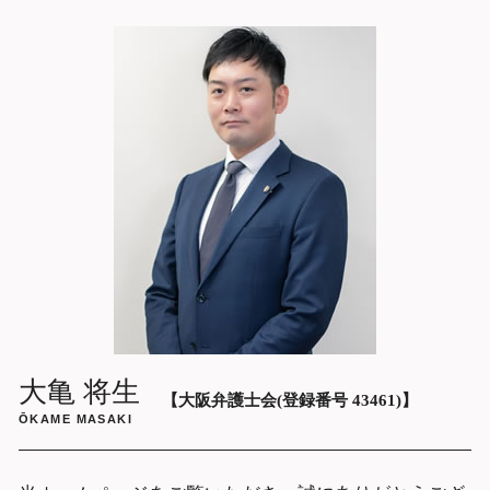
慰謝料請求 しない 方が いい
不倫 問題 弁護士
労働問題 弁護士 相談 大阪市中央区
不倫 掲示板
詐欺被害 弁護士 相談 大阪府
彼女 不倫
架空請求詐欺 弁護士 相談 大阪市中央区
不倫 証拠
痴漢 逮捕後 弁護士 相談 大阪府
不倫 妻
債務整理 弁護士 相談 大阪市中央区
労働問題 弁護士 相談 大阪府
遺産分割協議 弁護士 相談 大阪府
相続問題 弁護士 相談 大阪市中央区
掲示板 書き込み 誹謗中傷 削除依頼 弁護
士 大阪
キャバクラ 高額請求 弁護士 相談 大阪市
中央区
残業代請求 弁護士 相談 大阪府
大亀 将生
【大阪弁護士会(登録番号 43461)】
ŌKAME MASAKI