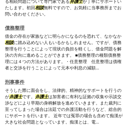
る相続問題について専門家である
弁護士
が丁寧にサポートい
たします。初回
相談
無料ですので、お気軽に当事務所までお
問い合わせください。
債務整理
借金の存在が家族などに明らかになるのを恐れて、なかなか
相談
に踏み込めない人もいるかもしれません。ですが、債務
整理を行うことによって現状の負担を軽くし、借金問題を解
決の方向に進めることができます。 ■債務整理の種類債務整
理には４つの方法があります。・任意整理 任意整理は債権
者と交渉を行うことによって元本や利息の減額...
刑事事件
そうした際に面会をし、法律的、精神的なサポートを行うの
が
弁護士
です。
弁護士
は加害者に有利な証拠の収集や示談交
渉などにより早期の身柄解放を進めていきます。また裁判に
至ってしまった場合は法廷での弁護活動を行うなど、総合的
にサポートを行います。 近年では冤罪の場合も含めて痴漢が
大きな社会問題となっています。痴漢とは、電...