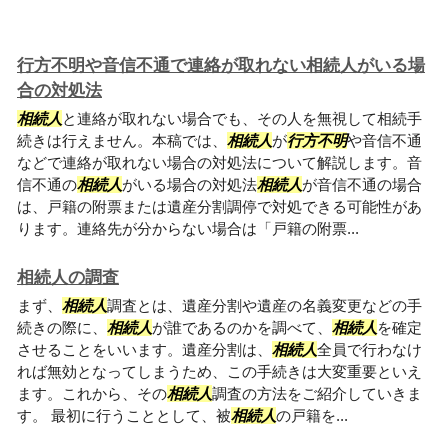
行方不明や音信不通で連絡が取れない相続人がいる場
合の対処法
相続人
と連絡が取れない場合でも、その人を無視して相続手
続きは行えません。本稿では、
相続人
が
行方不明
や音信不通
などで連絡が取れない場合の対処法について解説します。音
信不通の
相続人
がいる場合の対処法
相続人
が音信不通の場合
は、戸籍の附票または遺産分割調停で対処できる可能性があ
ります。連絡先が分からない場合は「戸籍の附票...
相続人の調査
まず、
相続人
調査とは、遺産分割や遺産の名義変更などの手
続きの際に、
相続人
が誰であるのかを調べて、
相続人
を確定
させることをいいます。遺産分割は、
相続人
全員で行わなけ
れば無効となってしまうため、この手続きは大変重要といえ
ます。これから、その
相続人
調査の方法をご紹介していきま
す。 最初に行うこととして、被
相続人
の戸籍を...