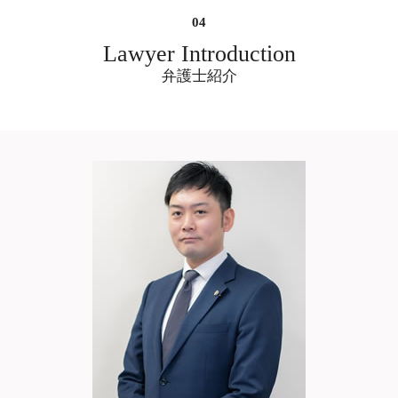
遺産分割調停 弁護士 相談 大阪府
遺産分割協議書 作成
慰謝料請求できる条件 事故
不倫 と は
ネット 書き込み 風評被害 削除 弁護士 大
遺産分割 売掛金
慰謝料とは 税金
弁護士 不倫 費用
阪
Lawyer Introduction
遺産分割 遺留分
慰謝料請求 相場
不倫 掲示板
債務整理 弁護士 相談 大阪府
弁護士紹介
慰謝料請求 弁護士費用 相場
不倫 慰謝 料 弁護士 事務 所
相続問題 弁護士 相談 大阪市中央区
慰謝料請求された 弁護士 おすすめ
弁護士 不倫 慰謝 料
リーガルチェック 弁護士 相談 大阪市中
慰謝料請求 弁護士費用
不倫 離婚
央区
慰謝料請求された 弁護士
浮気 不倫
遺言書作成 弁護士 相談 大阪府
w 不倫
掲示板 書き込み 誹謗中傷 削除依頼 弁護
不倫 弁護士 選び方
士 大阪
ダブル 不倫 結婚
刑事事件 弁護士 相談 大阪市中央区
不倫 相手 別れ
架空請求詐欺 弁護士 相談 大阪府
借金問題 弁護士 相談 大阪府
相続問題 弁護士 相談 大阪府
不動産 売買 契約トラブル 弁護士 相談 大
阪府
債務整理 弁護士 相談 大阪市中央区
刑事事件 弁護士 相談 大阪府