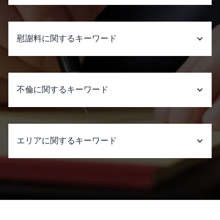
離婚 決めること
離婚 家 名義変更
遺産分割 受け取らない
dv 慰謝料 証拠
遺産分割 相談
慰謝料に関するキーワード
不倫の慰謝料 請求
相続人 連絡取れない
親権争い 裁判
遺産分割 預り金
離婚 慰謝料 dv
遺産分割 調停
慰謝料請求 時効 いじめ
円満調停
売主の地位 遺産分割
慰謝料とは 離婚
不倫に関するキーワード
離婚したい
遺産分割 一部分割
慰謝料とは 怪我
家庭裁判所 調停
遺産分割 生命保険
慰謝料請求 弁護士費用 相手に請求
離婚 子供 慰謝料
遺産分割協議書
慰謝料請求 時効 相手
彼女 不倫
調停 離婚 親権
遺産分割 うまくいかない
暴行罪 慰謝料
不倫 復縁
大阪 協議離婚 弁護士
エリアに関するキーワード
遺産分割 相続 違い
慰謝料請求 しない 方が いい
不倫 妻
離婚調停とは
遺言書 種類
慰謝料請求 時効
妻 不倫 親権
離婚したい モラハラ
遺産分割 成年後見人
パワハラ 証拠
不倫 に 強い 弁護士
示談交渉 弁護士 相談 大阪府
裁判 離婚
遺産分割 生前 合意
慰謝料請求 自分で パワハラ
不倫 慰謝 料 弁護士 費用
詐欺被害 弁護士 相談 大阪府
調停中 生活費
遺産分割調停 流れ
慰謝料請求 時効 裁判
社内 不倫
刑事裁判 弁護士 相談 大阪府
離婚 会社 手続き
遺産分割 進まない
離婚 慰謝料請求 時効
不倫 本気
刑事裁判 弁護士 相談 大阪市中央区
遺産分割調停で 聞か れること
慰謝料請求できる条件 モラハラ
不倫 問題 弁護士