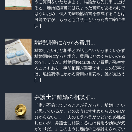
うご質問をいただきます。結論から先に申し上げ
ると、離婚協議書には決まった書式があるわけで
はないため、個人で離婚協議書を作成することは
可能ですが、もっとも弁護士といった専門家に依
[…]
離婚調停にかかる費用...
離婚したいけど相手との話し合いがうまくいかず
離婚調停になった場合、費用はどのくらいかかる
のでしょうか。離婚調停には細かい費用が発生す
ることもあり、事前把握が重要です。この記事で
は、離婚調停にかかる費用の目安や、誰が支払う
[…]
弁護士に離婚の相談す...
「妻が不倫していることが分かった。離婚したい
と思っているが、どのようにすすめたらよいのか
分からない。」「夫のモラハラがひどいため離婚
したいが、弁護士に相談するには費用や効果が気
がかりだ。」このように離婚のご検討をされてい