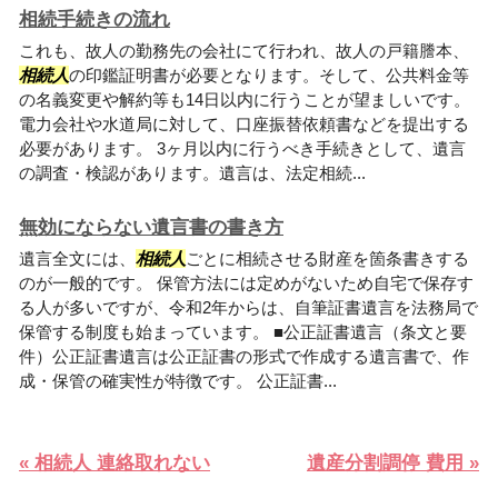
相続手続きの流れ
これも、故人の勤務先の会社にて行われ、故人の戸籍謄本、
相続人
の印鑑証明書が必要となります。そして、公共料金等
の名義変更や解約等も14日以内に行うことが望ましいです。
電力会社や水道局に対して、口座振替依頼書などを提出する
必要があります。 3ヶ月以内に行うべき手続きとして、遺言
の調査・検認があります。遺言は、法定相続...
無効にならない遺言書の書き方
遺言全文には、
相続人
ごとに相続させる財産を箇条書きする
のが一般的です。 保管方法には定めがないため自宅で保存す
る人が多いですが、令和2年からは、自筆証書遺言を法務局で
保管する制度も始まっています。 ■公正証書遺言（条文と要
件）公正証書遺言は公正証書の形式で作成する遺言書で、作
成・保管の確実性が特徴です。 公正証書...
« 相続人 連絡取れない
遺産分割調停 費用 »