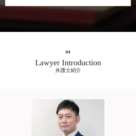
離婚したい モラハラ
遺産分割 新たな財産
窃盗 初犯
不倫 離婚
離婚準備 熟年離婚 働かない
遺産分割 弁護士費用 相場
慰謝料請求できる条件 パワハラ
ダブル 不倫 弁護士
風俗 金銭トラブル 弁護士 相談 大阪市中
家庭裁判所 調停
遺産分割 兄弟 争い
慰謝料請求 しない 方が いい
プラトニック 不倫
央区
協議離婚 弁護士 無料相談
遺産分割 進め方
慰謝料請求 時効 いじめ
不倫 し て いる
痴漢 逮捕後 弁護士 相談 大阪市中央区
離婚したい 男
遺産分割 進まない
慰謝料とは
不倫 別れ
刑事事件 弁護士 相談 大阪府
遺産分割 調停
慰謝料とは 離婚
不倫 問題
遺産分割協議 弁護士 相談 大阪市中央区
遺産分割 うまくいかない
慰謝料請求 時効 離婚後
不倫 し て 離婚
架空請求詐欺 弁護士 相談 大阪市中央区
売主の地位 遺産分割
不当解雇 慰謝料
ダブル 不倫
刑事事件 弁護士 相談 大阪市中央区
Lawyer Introduction
遺産分割 兄弟
慰謝料請求 時効 相手
既婚 男性 不倫
詐欺被害 弁護士 相談 大阪市中央区
弁護士紹介
慰謝料とは 怪我
別れ た 不倫 相手
ネット 書き込み 風評被害 削除 弁護士 大
慰謝料とは 税金
不倫 復縁
阪
慰謝料請求 相談
不倫 強い 弁護士
債務整理 弁護士 相談 大阪府
慰謝料請求された 弁護士
不倫 掲示板
不当解雇 弁護士 相談 大阪府
不倫 調査
相続問題 弁護士 相談 大阪市中央区
不倫 慰謝 料 弁護士 事務 所
痴漢 逮捕後 弁護士 相談 大阪府
夫 の 不倫 相手
遺産分割調停 弁護士 相談 大阪市中央区
不倫 相手 別れ
借金問題 弁護士 相談 大阪市中央区