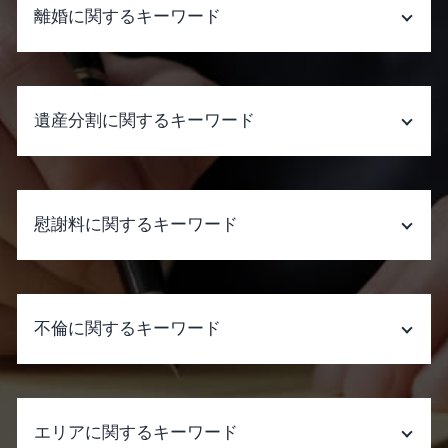
離婚に関するキーワード
離婚 相談
親権争い 裁判
遺産分割に関するキーワード
財産分与 裁判
dv 慰謝料 証拠
離婚調停 不成立 裁判
相続人 行方不明
家庭裁判所 養育費
遺産分割 預り金
慰謝料に関するキーワード
離婚調停 流れ
相続人 連絡取れない
離婚 年金分割 手続き
遺産分割 印鑑証明
離婚 調停 裁判
遺産分割協議書 作成
慰謝料請求できる条件 借金
不倫の慰謝料 請求
遺産分割 割合
慰謝料請求 相場
不倫に関するキーワード
離婚 慰謝料 dv
遺産分割 一部のみ
慰謝料請求できる条件 離婚
婚姻 関係 破綻 不貞
遺言書 種類
慰謝料とは 事故
離婚調停 子供 面会
遺産分割調停で 聞か れること
パワハラ 証拠
不倫 切ない
円満調停
遺産分割 遺留分
慰謝料請求された 弁護士 おすすめ
弁護士 事務 所 不倫
離婚 訴訟
エリアに関するキーワード
遺産分割 生前贈与
慰謝料請求 時効
不倫 シングル マザー