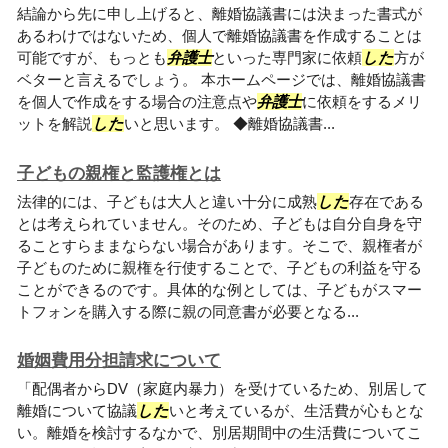
結論から先に申し上げると、離婚協議書には決まった書式が
あるわけではないため、個人で離婚協議書を作成することは
可能ですが、もっとも
弁護士
といった専門家に依頼
した
方が
ベターと言えるでしょう。 本ホームページでは、離婚協議書
を個人で作成をする場合の注意点や
弁護士
に依頼をするメリ
ットを解説
した
いと思います。 ◆離婚協議書...
子どもの親権と監護権とは
法律的には、子どもは大人と違い十分に成熟
した
存在である
とは考えられていません。そのため、子どもは自分自身を守
ることすらままならない場合があります。そこで、親権者が
子どものために親権を行使することで、子どもの利益を守る
ことができるのです。具体的な例としては、子どもがスマー
トフォンを購入する際に親の同意書が必要となる...
婚姻費用分担請求について
「配偶者からDV（家庭内暴力）を受けているため、別居して
離婚について協議
した
いと考えているが、生活費が心もとな
い。離婚を検討するなかで、別居期間中の生活費についてこ