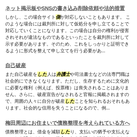
ネット掲示板やSNSの書き込み削除依頼や法的措置
しかし、この場合サイト
側
が対応しないこともあります。 こ
のような場合には裁判所に対して仮処分を申し立てることで
対応していくことになります。この場合は自分の権利が侵害
されそれが違法なものであるといったことを裁判所に対して
示す必要があります。そのため、これをしっかりと証明でき
るように形式を整えて申し立てを行う必要があ...
自己破産
また自己破産を
した
人は
弁護士
や司法書士などの法専門職は
社会的にできなくなります。ただし、生存するために文化的
に必要な権利（例えば、投票権）は喪失されることはありま
せん。さらに、破産宣告がなされると官報に掲載されますの
で、周囲の人々に自分が破産
した
ことを知られるおそれもあ
ります。社会的な信用を失うことになるので、例...
梅田周辺にお住まいで債務整理を考えられている方へ
債務整理とは、借金を減額
した
り、支払いの猶予や支払えな