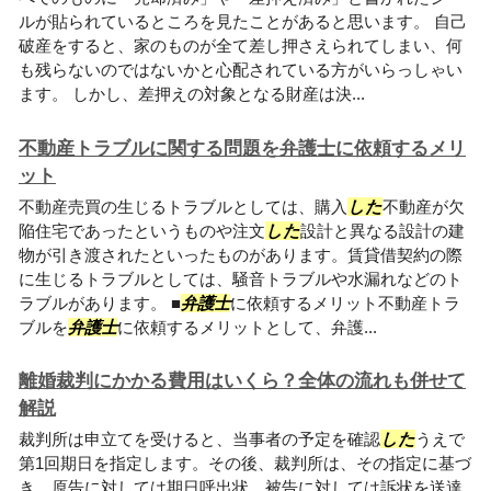
ルが貼られているところを見たことがあると思います。 自己
破産をすると、家のものが全て差し押さえられてしまい、何
も残らないのではないかと心配されている方がいらっしゃい
ます。 しかし、差押えの対象となる財産は決...
不動産トラブルに関する問題を弁護士に依頼するメリ
ット
不動産売買の生じるトラブルとしては、購入
した
不動産が欠
陥住宅であったというものや注文
した
設計と異なる設計の建
物が引き渡されたといったものがあります。賃貸借契約の際
に生じるトラブルとしては、騒音トラブルや水漏れなどのト
ラブルがあります。 ■
弁護士
に依頼するメリット不動産トラ
ブルを
弁護士
に依頼するメリットとして、弁護...
離婚裁判にかかる費用はいくら？全体の流れも併せて
解説
裁判所は申立てを受けると、当事者の予定を確認
した
うえで
第1回期日を指定します。その後、裁判所は、その指定に基づ
き、原告に対しては期日呼出状、被告に対しては訴状を送達