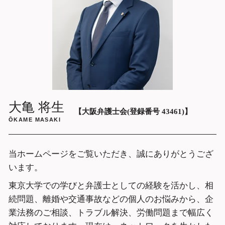
借金問題 弁護士 相談 大阪府
リーガルチェック 弁護士 相談 大阪市中
央区
ガールズバー 高額請求 弁護士 相談 大阪
市中央区
遺産分割調停 弁護士 相談 大阪府
企業法務 弁護士 相談 大阪府
示談交渉 弁護士 相談 大阪府
大亀 将生
【大阪弁護士会(登録番号 43461)】
ŌKAME MASAKI
当ホームページをご覧いただき、誠にありがとうござ
います。
東京大学での学びと弁護士としての経験を活かし、相
続問題、離婚や交通事故などの個人のお悩みから、企
業法務のご相談、トラブル解決、労働問題まで幅広く