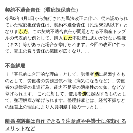
契約不適合責任（瑕疵担保責任）
令和2年4月1日から施行された民法改正に伴い、従来認められ
ていた瑕疵担保責任は、契約不適合責任（民法562条以下）と
なりま
した
。この契約不適合責任が問題となる不動産トラブ
ルの代表的な例として、購入
した
不動産に思いがけない瑕疵
（キズ）等があった場合が挙げられます。今回の改正に伴っ
て、売主の負う責任の範囲が広くなり、...
不当解雇
ⅰ「客観的に合理的な理由」として、労働者
側
に起因するも
のとして、労働者の労務提供不能（病気になるなど）、労働
者の規律等の非違行為、能力不足等の適格性の欠如、などが
挙げられます。 これに対して、使用者
側
に起因するものとし
て、整理解雇が挙げられます。整理解雇とは、経営不振など
の経営上の理由により人員削減手段の一つとし...
離婚協議書は自作できる？注意点や弁護士に依頼する
メリットなど