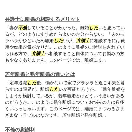
弁護士に離婚の相談するメリット
「妻が
不倫
していることが分かった。離婚
した
いと思ってい
るが、どのようにすすめたらよいのか分からない。「夫のモ
ラハラがひどいため離婚
した
いが、
弁護士
に相談するには費
用や効果が気がかりだ。このように離婚のご検討をされてい
られる方で、
弁護士
へ相談すること自体についてお悩みの方
も少なくありません。このページでは、離婚にま...
若年離婚と熟年離婚の違いとは
「定年退職
した
後、働かないで家でダラダラと過ごす夫と暮
らすのは限界だ。離婚
した
いが可能だろうか。「熟年離婚を
しようか検討しているが、若年離婚とはどういう違いがある
のだろうか。このように熟年離婚についてお悩みの方は数多
くいらっしゃいます。このページでは、離婚にまつわるさま
ざまなトラブルのなかでも、若年離婚と熟年離婚...
不倫の慰謝料