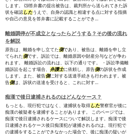
します。 ⑶答弁書の提出被告は、裁判所から送られてきた訴
状を確認
した
うえで、自身の認識と相違する点に対する指摘
や自己の意見を答弁書に記載することができ...
離婚調停が不成立となったらどうする？その後の流れ
を解説
原告は、離婚を申し立てた
側
であり、被告は、離婚を申し立
てられた
側
です。訴訟では、離婚原因や財産分与などが争わ
れます。 離婚訴訟の流れは、以下の通りです。 ・訴訟準備離
婚訴訟を起こす場合、
弁護士
に依頼し、原告
側
の訴状を作成
します。また、被告
側
に対する送達手続きも行われます。被
告
側
は、訴状の送達を受けると、これに対す...
痴漢で後日逮捕されるのはどんなケース？
もっとも、現行犯ではなく、逮捕状を取得
した
警察官が後に
痴漢の被疑者を逮捕することがあります。 このページでは、
痴漢で後日逮捕されるケースについて解説します。痴漢で後
日逮捕されるケース後日痴漢犯が逮捕されるのは、現行犯で
の逮捕をすることができなかった場合で、後に痴漢の疑いが