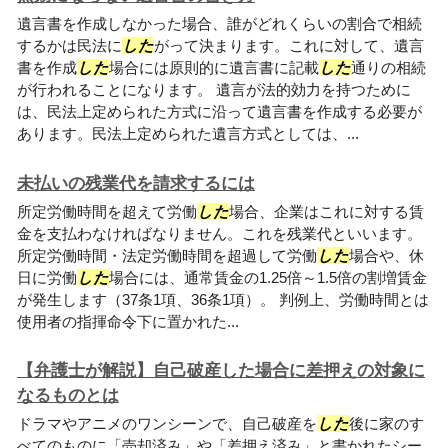
遺言書を作成しなかった場合、誰がどれくらいの割合で相続
するかは民法に
した
がって決まります。これに対して、遺言
書を作成
した
場合には原則的に遺言書に記載
した
通りの相続
が行われることになります。 遺言が法的効力を持つために
は、民法上定められた方式に沿って遺言書を作成する必要が
あります。民法上定められた遺言方式としては、...
未払いの残業代を請求するには
所定労働時間を超えて労働
した
場合、企業はこれに対する賃
金を支払わなければなりません。これを残業代といいます。
所定労働時間・法定労働時間を超過して労働
した
場合や、休
日に労働
した
場合には、通常賃金の1.25倍～1.5倍の割増賃金
が発生します（37条1項、36条1項）。 判例上、労働時間とは
使用者の指揮命令下に置かれた...
【弁護士が解説】自己破産した場合に差押えの対象に
なるものとは
ドラマやアニメのワンシーンで、自己破産を
した
後に家のす
べてのものに「売却済み」や「差押え済み」と書かれたシー