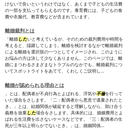
けないで良いというわけではなく、あくまで子どもの生活費
の一部を支払ってもらえるのです。養育費には、子どもの食
費や衣服代、教育費などが含まれています。
離婚裁判とは
「離婚
した
いと考えているが、そのための裁判費用や時間を
考えると、躊躇してしまう。離婚を検討するなかで離婚裁判
による離婚を選択肢の一つとしてイメージされ、このように
お悩みの方は決して少なくありません。このページでは、離
婚にまつわるさまざまなトラブルのなかでも、離婚裁判につ
いてスポットライトをあてて、くわしくご説明し...
離婚が認められる理由とは
」とは、配偶者が不貞行為とよばれる、浮気や
不倫
を行って
いた場合をさします。「二：配偶者から悪意で遺棄されたと
き。」とは、結婚関係が破綻すると理解しながら、助け合う
義務を放棄
した
場合をさします。具体的には、婚姻費用とよ
ばれる生活費を出さないケースなどです。「三：配偶者の生
死が三年以上明らかでないとき。」は、婚姻関係...