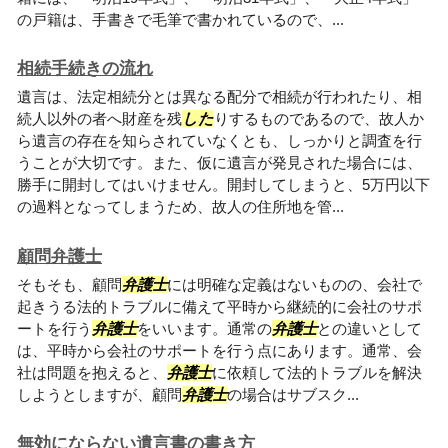
の戸籍は、手書きで毛筆で書かれているので、...
相続手続きの流れ
遺言は、法定相続分とは異なる配分で相続が行われたり、相
続人以外の者へ財産を残
した
りするものであるので、故人か
ら遺言の存在を知らされていなくとも、しっかりと調査を行
うことが大切です。また、仮に遺言が発見された場合には、
勝手に開封してはいけません。開封してしまうと、5万円以下
の過料となってしまうため、故人の住所地を管...
顧問弁護士
そもそも、顧問
弁護士
には明確な定義はないものの、会社で
起きうる法的トラブルに備えて平時から継続的に会社のサポ
ートを行う
弁護士
をいいます。通常の
弁護士
との違いとして
は、平時から会社のサポートを行う点にあります。通常、会
社は問題を抱えると、
弁護士
に依頼して法的トラブルを解決
しようとしますが、顧問
弁護士
の場合はサブスク...
無効にならない遺言書の書き方