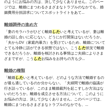
のようにお悩みの方は、決して少なくありません。このペー
ジでは、離婚にまつわるさまざまなトラブルのなかでも、婚
姻費用分担請求についてスポットライトをあて...
離婚調停の進め方
「妻のモラハラがひどく離婚
した
いと考えているが、妻は離
婚の話し合いに応じない。どうにか打開策はないだろうか。
「夫からDV（家庭内暴力）を受けているため、離婚について
とても冷静に話ができる状態ではない。こう
した
状況で離婚
できるだろうか。離婚を検討される事情はご夫婦によりさま
ざまですが、こう
した
お悩みをお持ちの方も少...
離婚の種類
「離婚
した
いと考えているが、どのような方法で離婚するの
が最も適しているのか分からない。「夫婦間で離婚の協議が
行き詰っているが、このまま離婚裁判を起こすしか方法はな
いのだろうか。離婚を成立させる方法について、このように
お悩みの方は、決して少なくありません。このページでは、
離婚にまつわるさまざまなトラブルのなかでも、...