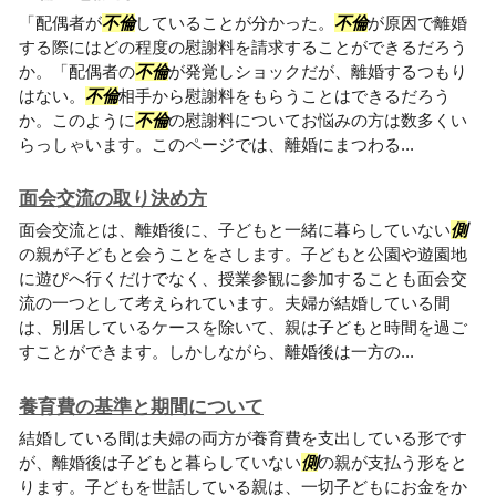
「配偶者が
不倫
していることが分かった。
不倫
が原因で離婚
する際にはどの程度の慰謝料を請求することができるだろう
か。「配偶者の
不倫
が発覚しショックだが、離婚するつもり
はない。
不倫
相手から慰謝料をもらうことはできるだろう
か。このように
不倫
の慰謝料についてお悩みの方は数多くい
らっしゃいます。このページでは、離婚にまつわる...
面会交流の取り決め方
面会交流とは、離婚後に、子どもと一緒に暮らしていない
側
の親が子どもと会うことをさします。子どもと公園や遊園地
に遊びへ行くだけでなく、授業参観に参加することも面会交
流の一つとして考えられています。夫婦が結婚している間
は、別居しているケースを除いて、親は子どもと時間を過ご
すことができます。しかしながら、離婚後は一方の...
養育費の基準と期間について
結婚している間は夫婦の両方が養育費を支出している形です
が、離婚後は子どもと暮らしていない
側
の親が支払う形をと
ります。子どもを世話している親は、一切子どもにお金をか