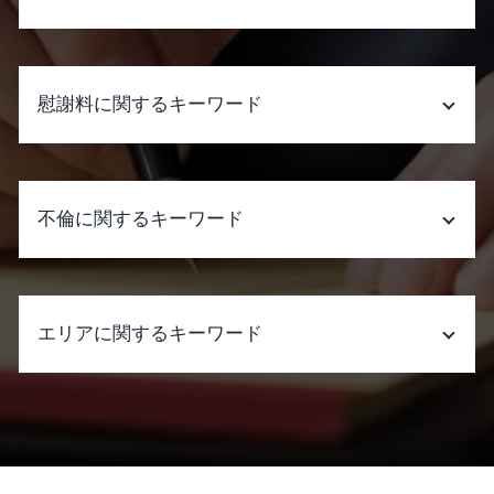
離婚 財産分与
家庭裁判所 調停
婚姻費用分担請求
遺産分割 訴えられる
離婚したい 男
売買契約後 売主死亡 遺産分割
慰謝料に関するキーワード
離婚調停 費用 どちらが 払う
遺産分割 一部分割
離婚調停 応じない
遺産分割 受け取らない
離婚 公正証書
遺産分割 争い
慰謝料請求できる条件 借金
調停 離婚 親権
遺産分割協議書 公正証書
慰謝料請求 しない 方が いい
不倫に関するキーワード
離婚 協議書
遺産分割 委任状 弁護士
慰謝料請求 相談
離婚調停 不成立 裁判
遺産分割 生前贈与
慰謝料請求された 払えない
離婚 子供 影響
遺産分割 弁護士費用 相場
慰謝料請求 時効 養育費
不倫 し て いる
裁判 離婚
遺産分割調停 流れ
不当解雇 慰謝料
夫 の 不倫 相手
離婚 相続
エリアに関するキーワード
遺産分割 訴え
慰謝料請求できる条件 モラハラ
不倫 強い 弁護士
dv 慰謝料 証拠
遺産分割 姉
慰謝料請求された 弁護士 おすすめ
不倫 証拠
離婚 原因 慰謝料
遺産分割 兄弟
窃盗 初犯
独身 男性 不倫
刑事事件 弁護士 相談 大阪府
養育費 訴訟
遺産分割 兄弟 争い
慰謝料請求 相場
社内 不倫
示談交渉 弁護士 相談 大阪府
婚姻費用 調停
遺産分割 いつまでに
慰謝料請求 弁護士費用
不倫 離婚
不当解雇 弁護士 相談 大阪府
離婚 慰謝料 暴力
遺産分割 遺留分
暴行罪 慰謝料
不倫 サイト
不当解雇 弁護士 相談 大阪市中央区