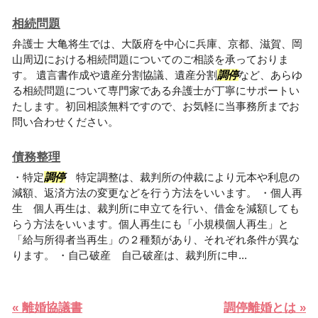
相続問題
弁護士 大亀将生では、大阪府を中心に兵庫、京都、滋賀、岡
山周辺における相続問題についてのご相談を承っておりま
す。 遺言書作成や遺産分割協議、遺産分割
調停
など、あらゆ
る相続問題について専門家である弁護士が丁寧にサポートい
たします。初回相談無料ですので、お気軽に当事務所までお
問い合わせください。
債務整理
・特定
調停
特定調整は、裁判所の仲裁により元本や利息の
減額、返済方法の変更などを行う方法をいいます。 ・個人再
生 個人再生は、裁判所に申立てを行い、借金を減額しても
らう方法をいいます。個人再生にも「小規模個人再生」と
「給与所得者当再生」の２種類があり、それぞれ条件が異な
ります。 ・自己破産 自己破産は、裁判所に申...
« 離婚協議書
調停離婚とは »