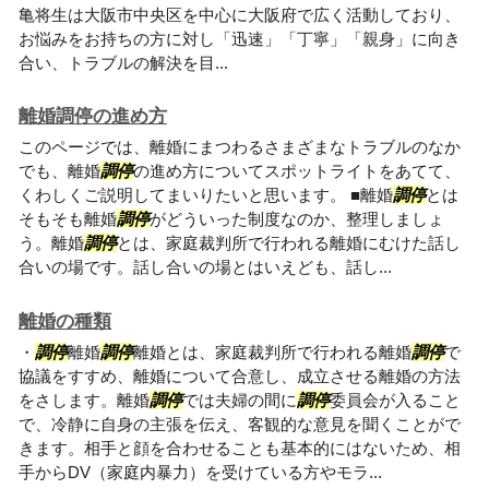
亀将生は大阪市中央区を中心に大阪府で広く活動しており、
お悩みをお持ちの方に対し「迅速」「丁寧」「親身」に向き
合い、トラブルの解決を目...
離婚調停の進め方
このページでは、離婚にまつわるさまざまなトラブルのなか
でも、離婚
調停
の進め方についてスポットライトをあてて、
くわしくご説明してまいりたいと思います。 ■離婚
調停
とは
そもそも離婚
調停
がどういった制度なのか、整理しましょ
う。離婚
調停
とは、家庭裁判所で行われる離婚にむけた話し
合いの場です。話し合いの場とはいえども、話し...
離婚の種類
・
調停
離婚
調停
離婚とは、家庭裁判所で行われる離婚
調停
で
協議をすすめ、離婚について合意し、成立させる離婚の方法
をさします。離婚
調停
では夫婦の間に
調停
委員会が入ること
で、冷静に自身の主張を伝え、客観的な意見を聞くことがで
きます。相手と顔を合わせることも基本的にはないため、相
手からDV（家庭内暴力）を受けている方やモラ...