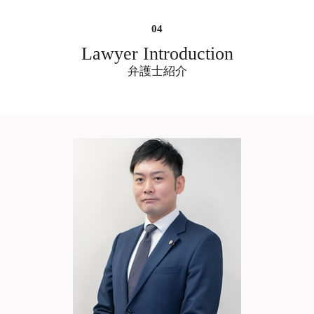
遺産分割 印鑑証明
慰謝料請求 時効 裁判
不倫 切ない
遺産分割調停 弁護士 相談 大阪府
遺産分割 生前 合意
慰謝料請求 時効 別居
弁護士 不倫 慰謝 料
残業代請求 弁護士 相談 大阪府
遺産分割 いつから
慰謝料請求された 弁護士費用
弁護士 事務 所 不倫
労働問題 弁護士 相談 大阪市中央区
Lawyer Introduction
遺産分割 いつまで
慰謝料請求 時効 相手
不倫 シングル マザー
遺言書作成 弁護士 相談 大阪府
弁護士紹介
慰謝料請求 時効 離婚後
不倫 問題
借金問題 弁護士 相談 大阪市中央区
慰謝料とは 事故
不倫 別れ
リーガルチェック 弁護士 相談 大阪市中
慰謝料請求 弁護士費用 相手に請求
不倫 で 離婚
央区
慰謝料請求 時効 いじめ
既婚 男性 不倫
遺産分割調停 弁護士 相談 大阪市中央区
浮気 不倫
不動産 売買 契約トラブル 弁護士 相談 大
不倫 に 強い 弁護士
阪府
不倫 弁護士
顧問弁護士 依頼 大阪
不倫 弁護士 選び方
風俗 ぼったくり 弁護士 相談 大阪市中央
区
残業代請求 弁護士 相談 大阪市中央区
不動産 売買 契約トラブル 弁護士 相談 大
阪市中央区
5ch 削除依頼 弁護士 大阪
刑事裁判 弁護士 相談 大阪府