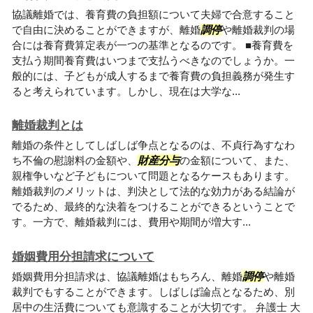
協議離婚では、養育費の負担額について夫婦で合意すること
で自由に決めることができますが、離婚
調停
や離婚裁判の場
合には養育費算定表が一つの基準となるのです。 ■養育費を
支払う期間養育費はいつまで支払うべきなのでしょうか。一
般的には、子どもが成人するまで養育費の負担義務が発生す
ると考えられています。しかし、現在は大学な...
離婚裁判とは
離婚の条件としてしばしば争点となるのは、不貞行為すなわ
ち不倫の慰謝料の金額や、
財産分与
の金額について、また、
親権争いなど子どもについて問題となるケースもあります。
離婚裁判のメリットは、判決として法的な効力がある結論が
でるため、最終的な決着をつけることができるということで
す。一方で、離婚裁判には、費用や期間が増大す...
婚姻費用分担請求について
婚姻費用分担請求は、協議離婚はもちろん、離婚
調停
や離婚
裁判でもすることができます。しばしば論点となるため、別
居中の生活費についても意識することが大切です。 弁護士 大