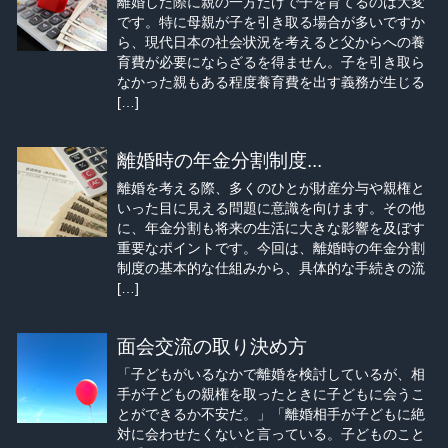
離婚した際に親の一方だけで子を育てるのは大変
です。特に母親が子を引き取る場合が多いですか
ら、現代日本の社会状況を考えると父からへの養
育費が必要にならざるを得ません。子を引き取ら
なかった親もある程度養育費を出す義務が生じる
[…]
離婚時の年金分割制度...
離婚を考える際、多くのひとが財産分与や親権と
いった目に見える問題に意識を向けます。その他
に、年金分割も将来の生活に大きな影響を及ぼす
重要なポイントです。今回は、離婚時の年金分割
制度の基本的な仕組みから、具体的な手続きの流
[…]
面会交流の取り決め方
「子どもがいるなかで離婚を検討しているが、相
手が子どもの親権を取ったときに子どもに会うこ
とができるか不安だ。」「離婚相手が子どもに絶
対に会わせたくないと言っている。子どものこと