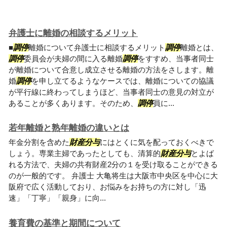
弁護士に離婚の相談するメリット
■
調停
離婚について弁護士に相談するメリット
調停
離婚とは、
調停
委員会が夫婦の間に入る離婚
調停
をすすめ、当事者同士
が離婚について合意し成立させる離婚の方法をさします。離
婚
調停
を申し立てるようなケースでは、離婚についての協議
が平行線に終わってしまうほど、当事者同士の意見の対立が
あることが多くあります。そのため、
調停
員に...
若年離婚と熟年離婚の違いとは
年金分割を含めた
財産分与
にはとくに気を配っておくべきで
しょう。専業主婦であったとしても、清算的
財産分与
とよば
れる方法で、夫婦の共有財産2分の１を受け取ることができる
のが一般的です。 弁護士 大亀将生は大阪市中央区を中心に大
阪府で広く活動しており、お悩みをお持ちの方に対し「迅
速」「丁寧」「親身」に向...
養育費の基準と期間について