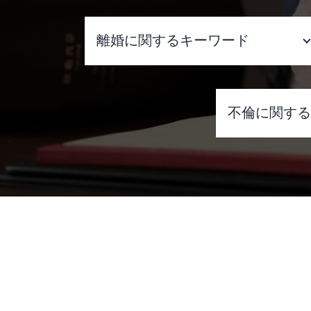
離婚に関するキーワード
モラハラ dv 離婚
離婚調停 費用 どちらが 払う
不倫に関す
離婚調停とは
離婚調停 別居
家庭裁判所 調停
不倫 強い
円満調停
妻 不倫 
離婚したい 子供
ダブル 不
離婚 拒否
不倫 やめ
離婚調停 不成立 裁判
不倫 切な
離婚協議書
不倫 別れ
再婚 養育費 打ち切り
不倫 に 
離婚 子供 戸籍
不倫 問題
協議離婚 弁護士 メリット
後輩 不倫