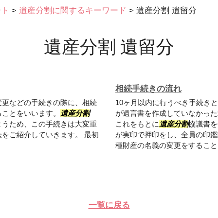
ート
>
遺産分割に関するキーワード
>
遺産分割 遺留分
遺産分割 遺留分
相続手続きの流れ
変更などの手続きの際に、相続
10ヶ月以内に行うべき手続き
ることをいいます。
遺産分割
が遺言書を作成していなかった
まうため、この手続きは大変重
これをもとに
遺産分割
協議書を
をご紹介していきます。 最初
が実印で押印をし、全員の印鑑
種財産の名義の変更をすることも1
一覧に戻る