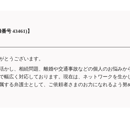
売買契約後 売主死亡 遺産分割
 料 弁護士 費用
士 相談 大阪市中
遺産分割 生命保険
務 所 不倫
刑事事件 弁護士 相
遺産分割 生前贈与
央区
遺産分割 争い
て 離婚
労働問題 弁護士 相
遺産分割 預り金
倫 相手
央区
号 43461)】
遺産分割 いつまでに
て いる
刑事裁判 弁護士 相
遺産分割
央区
士
痴漢 逮捕後 弁護士
がとうございます。
倫 慰謝 料
中央区
刑事裁判 弁護士 相
活かし、相続問題、離婚や交通事故などの個人のお悩みか
顧問弁護士 依頼 
で幅広く対応しております。現在は、ネットワークを生か
企業法務 弁護士 相
属する弁護士として、ご依頼者さまのお力になれるよう努
央区
借金問題 弁護士 相
央区
遺産分割協議 弁護士
市中央区
不動産 売買 契約ト