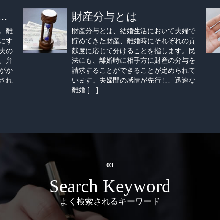
.
財産分与とは
。離
財産分与とは、結婚生活において夫婦で
にす
貯めてきた財産、離婚時にそれぞれの貢
夫の
献度に応じて分けることを指します。民
、弁
法にも、離婚時に相手方に財産の分与を
がか
請求することができることが定められて
され
います。夫婦間の感情が先行し、迅速な
離婚 […]
Search Keyword
よく検索されるキーワード