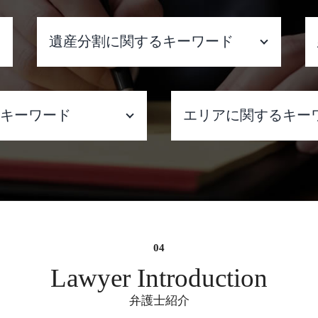
遺産分割に関するキーワード
相続人 連絡取れない
遺言書 種類
るキーワード
エリアに関するキー
遺産分割協議書 公正証書
遺産分割 異議申立期間
遺産分割 いつまで
 弁護士
遺言書作成 弁護士 
遺産分割 兄弟
親権
ネット 書き込み 風
遺産分割 進まない
倫
弁護士 大阪
遺産分割 相続 違い
れ ない
架空請求詐欺 弁護士
遺産分割 兄弟 争い
い
府
遺産分割 委任状 弁護士
遺産分割調停 弁護士
遺産分割調停 費用
強い 弁護士
市中央区
Lawyer Introduction
遺産分割調停で 聞か れること
 弁護士
示談交渉 弁護士 相
遺産分割 弁護士費用 相場
弁護士紹介
不動産 売買 契約ト