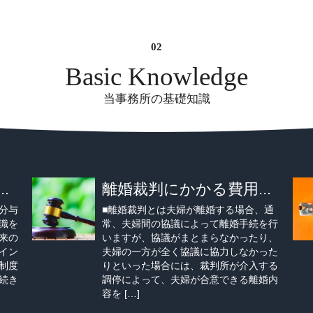
Basic Knowledge
当事務所の基礎知識
.
離婚裁判にかかる費用...
分与
■離婚裁判とは夫婦が離婚する場合、通
識を
常、夫婦間の協議によって離婚手続を行
来の
いますが、協議がまとまらなかったり、
イン
夫婦の一方が全く協議に協力しなかった
制度
りといった場合には、裁判所が介入する
続き
調停によって、夫婦が合意できる離婚内
容を […]