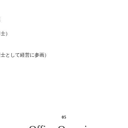
士 相談 大阪府
不当解雇 弁護士 相
央区
業
風俗 ぼったくり 弁
阪市中央区
博士）
債務整理 弁護士 相
央区
相続問題 弁護士 相
護士として経営に参画）
央区