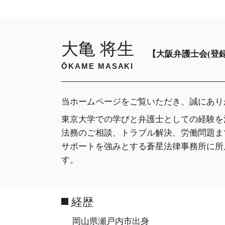
離婚準備 子供あり 専業主婦
不倫 慰謝
離婚の話し合いに応じない
弁護士 事
離婚 財産分与
不倫 証拠
協議離婚 弁護士 代理 交渉
不倫 し 
大亀 将生
有責配偶者 財産分与
夫 の 不
【大阪弁護士会(登録番
面会交流 調停
不倫 し 
ŌKAME MASAKI
離婚 相続 子供
浮気 不倫
不倫 弁護
当ホームページをご覧いただき、誠にあり
弁護士 不
彼女 不倫
東京大学での学びと弁護士としての経験を
不倫 問題
法務のご相談、トラブル解決、労働問題ま
サポートを強みとする蒼星法律事務所に所
す。
経歴
岡山県瀬戸内市出身