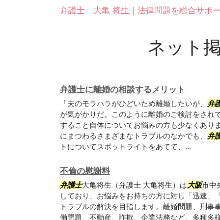
弁護士 大亀 将生｜法律問題を総合サポ
ネット掲
弁護士に離婚の相談するメリット
「夫のモラハラがひどいため離婚したいが、
弁
が気がかりだ。このように離婚のご検討をされ
すること自体についてお悩みの方も少なくあり
にまつわるさまざまなトラブルのなかでも、
弁
トについてスポットライトをあてて、...
不倫の慰謝料
弁護士
大亀将生（弁護士 大亀将生）は
大阪
市中
しており、お悩みをお持ちの方に対し「迅速」
トラブルの解決を目指します。離婚問題、刑事
働問題、不動産、詐欺、企業法務など、多種多