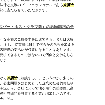
法律と交渉のプロフェッショナルである
弁護士
決に当たらせていただきます。
ズバー・ホストクラブ等）の高額請求の金
うな高額の金銭要求を回避できる、または大幅
。 もし、従業員に対して何らかの危害を加える
害賠償の支払いが必要になることはあります。
要求できるものではないので店側と交渉をしな
ま...
から
弁護士
に相談する。」というのが、多くの
、公害問題をはじめとした企業の社会的責任や
潮流から、会社にとって法令順守の重要性は高
務担当部門を設置する企業が増加したのです。
に関...