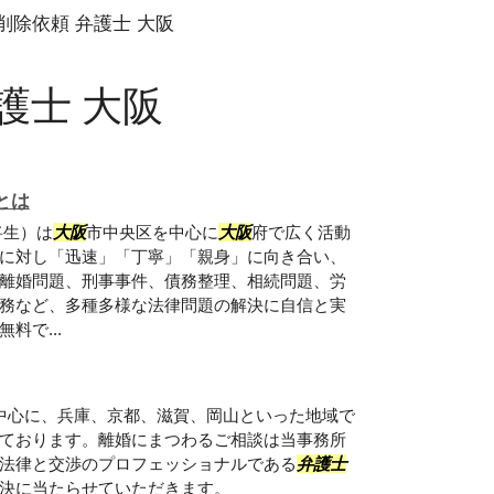
削除依頼 弁護士 大阪
護士 大阪
とは
将生）は
大阪
市中央区を中心に
大阪
府で広く活動
に対し「迅速」「丁寧」「親身」に向き合い、
離婚問題、刑事事件、債務整理、相続問題、労
務など、多種多様な法律問題の解決に自信と実
料で...
中心に、兵庫、京都、滋賀、岡山といった地域で
ております。離婚にまつわるご相談は当事務所
法律と交渉のプロフェッショナルである
弁護士
決に当たらせていただきます。