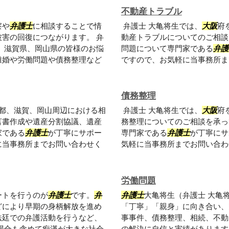
不動産トラブル
察や
弁護士
に相談することで情
弁護士 大亀将生では、
大阪
府
害の回復につながります。 弁
動産トラブルについてのご相談
、滋賀県、岡山県の皆様のお悩
問題について専門家である
弁護
離婚や労働問題や債務整理など
ですので、お気軽に当事務所ま
債務整理
都、滋賀、岡山周辺における相
弁護士 大亀将生では、
大阪
府
言書作成や遺産分割協議、遺産
務整理についてのご相談を承っ
家である
弁護士
が丁寧にサポー
専門家である
弁護士
が丁寧にサ
に当事務所までお問い合わせく
気軽に当事務所までお問い合わ
労働問題
ートを行うのが
弁護士
です。
弁
弁護士
大亀将生（弁護士 大亀
どにより早期の身柄解放を進め
「丁寧」「親身」に向き合い、
法廷での弁護活動を行うなど、
事事件、債務整理、相続、不動
場合も含めて痴漢が大きな社会
の解決に自信と実績があります