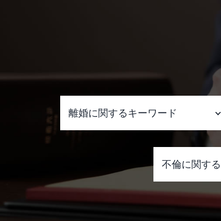
離婚に関するキーワード
離婚調停 流れ
離婚調停 弁護士費用
不倫に関す
財産分与 調停
離婚 家 名義変更
離婚 拒否
ダブル 不
養育費 調停
職場 ダブ
調停 進め方
独身 男性