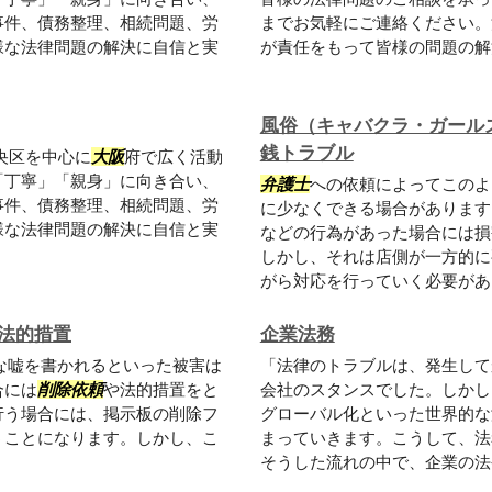
事件、債務整理、相続問題、労
までお気軽にご連絡ください。
様な法律問題の解決に自信と実
が責任をもって皆様の問題の解
風俗（キャバクラ・ガール
銭トラブル
央区を中心に
大阪
府で広く活動
「丁寧」「親身」に向き合い、
弁護士
への依頼によってこのよ
事件、債務整理、相続問題、労
に少なくできる場合があります
様な法律問題の解決に自信と実
などの行為があった場合には損
しかし、それは店側が一方的に
がら対応を行っていく必要があり
法的措置
企業法務
な嘘を書かれるといった被害は
「法律のトラブルは、発生して
合には
削除依頼
や法的措置をと
会社のスタンスでした。しかし
行う場合には、掲示板の削除フ
グローバル化といった世界的な
うことになります。しかし、こ
まっていきます。こうして、法
そうした流れの中で、企業の法令