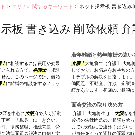
ート
>
エリアに関するキーワード
>
ネット掲示板 書き込み 
示板 書き込み 削除依頼 弁
若年離婚と熟年離婚の違い
護士
に相談するには費用や効果
弁護士
大亀将生（弁護士 大亀
ていられる方で、
弁護士
へ相談
しており、お悩みをお持ちの方
ません。このページでは、離婚
トラブルの解決を目指します。
護士
に離婚の相談をするメリッ
働問題、不動産、詐欺、企業法
績があります。初回のご相談は無
面会交流の取り決め方
央区を中心に
大阪
府で広く活動
弁護士 大亀将生は、
大阪
府を
「丁寧」「親身」に向き合い、
皆様の法律問題のご相談を承っ
事件、債務整理、相続問題、労
までお気軽にご連絡ください。
様な法律問題の解決に自信と実
が責任をもって皆様の問題の解