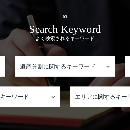
Search Keyword
よく検索されるキーワード
遺産分割に関するキーワード
遺産分割 受け取らない
遺産分割 遺留分
るキーワード
エリアに関するキー
遺産分割 相手方 認知症
遺産分割 進まない
遺産分割 預り金
倫
架空請求詐欺 弁護士
遺産分割調停で 聞か れること
ル 不倫
府
遺産分割 売掛金
 不倫
風俗 金銭トラブル 