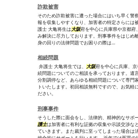
詐欺被害
そのため詐欺被害に遭った場合にはいち早く警
報を収集しやすくなり、加害者の特定さらには被
護士 大亀将生は
大阪
府を中心に兵庫県や京都府
み解決に尽力しております。刑事事件をはじめ
身の回りの法律問題でお困りの際は...
相続問題
弁護士 大亀将生では、
大阪
府を中心に兵庫、京
続問題についてのご相談を承っております。遺
分割調停など、あらゆる相続問題について専門
トいたします。初回相談無料ですので、お気軽
ださい。
刑事事件
そうした際に面会をし、法律的、精神的なサポ
護士
は加害者に有利な証拠の収集や示談交渉な
ていきます。また裁判に至ってしまった場合は
総合的にサポートを行います。 近年では冤罪の