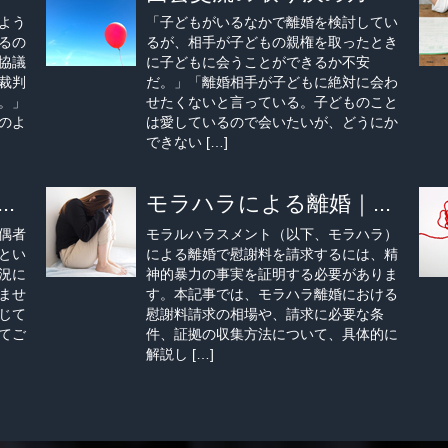
よう
「子どもがいるなかで離婚を検討してい
るの
るが、相手が子どもの親権を取ったとき
協議
に子どもに会うことができるか不安
裁判
だ。」「離婚相手が子どもに絶対に会わ
。」
せたくないと言っている。子どものこと
のよ
は愛しているので会いたいが、どうにか
できない […]
.
モラハラによる離婚｜...
偶者
モラルハラスメント（以下、モラハラ）
とい
による離婚で慰謝料を請求するには、精
況に
神的暴力の事実を証明する必要がありま
ませ
す。本記事では、モラハラ離婚における
じて
慰謝料請求の相場や、請求に必要な条
てご
件、証拠の収集方法について、具体的に
解説し […]